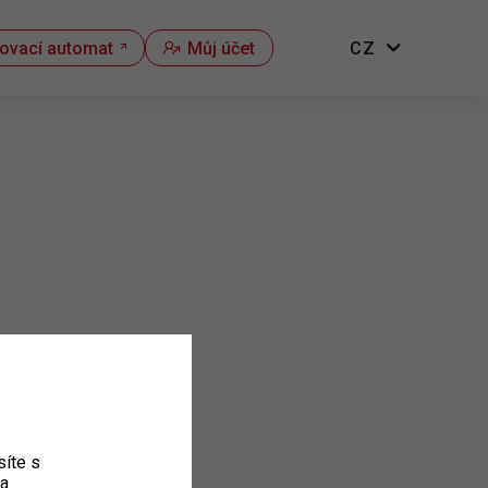
kovací automat
Můj účet
CZ
íte s
ka