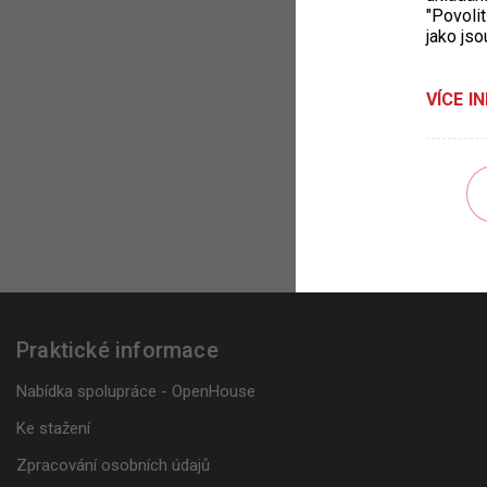
"Povolit
jako jso
VÍCE I
Praktické informace
Nabídka spolupráce - OpenHouse
Ke stažení
Zpracování osobních údajů