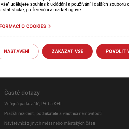
 vše" udělujete souhlas k ukládání a používání i dalších souborů
u statistické, preferenční a marketingové.
NFORMACÍ O COOKIES
NASTAVENÍ
ZAKÁZAT VŠE
POVOLIT 
Časté dotazy
Veřejná parkoviště, P+R a K+R
Pražští rezidenti, podnikatelé a vlastníci nemovitostí
Návštěvníci z jiných měst nebo městských částí