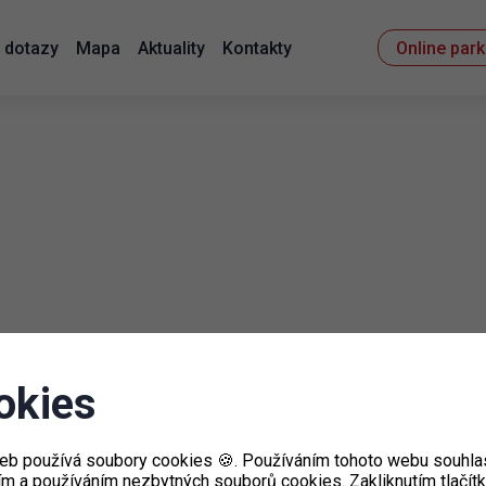
 dotazy
Mapa
Aktuality
Kontakty
Online par
okies
eb používá soubory cookies 🍪. Používáním tohoto webu souhlas
ím a používáním nezbytných souborů cookies. Zakliknutím tlačít