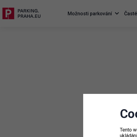
Možnosti parkování
Časté
Co
Tento w
ukládán