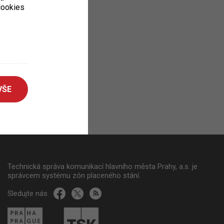
 cookies
VŠE
Technická správa komunikací hlavního města Prahy, a.s. je
správcem systému zón placeného stání.
Sledujte nás