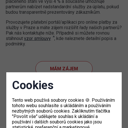
placeného stání ve výši 4 % a současně umožňuje
partnerům nabízet nadstandardní služby za úplatu, pokud
budou transparentně prezentovány zákazníkům.
Provozujete platební portál/aplikaci pro online platby za
služby v Praze a máte zájem rozšířit řady našich partnerů?
Pak nás kontaktujte níže. Případně si můžete rovnou
stáhnout
vzor smlouvy
, kde naleznete detailní popis a
podmínky.
MÁM ZÁJEM
Cookies
Tento web používá soubory cookies 🍪. Používáním
tohoto webu souhlasíte s ukládáním a používáním
nezbytných souborů cookies. Zakliknutím tlačítka
"Povolit vše" udělujete souhlas k ukládání a
používání i dalších souborů cookies jako jsou
statistické, preferenční a marketingové.