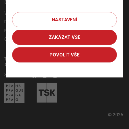
Časté dotazy
Veřejná parkoviště, P+R a K+R
NASTAVENÍ
Pražští rezidenti, podnikatelé a vlastníci nemovitostí
Návštěvníci z jiných měst nebo městských částí
ZAKÁZAT VŠE
Online platební metody
POVOLIT VŠE
Technická správa komunikací hlavního města Prahy, a.s. je
správcem systému zón placeného stání.
Sledujte nás
© 2026