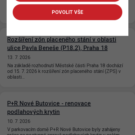
Na základě rozhodnutí příslušné městské části dochází
od 15. 7. 2026 ke změně režimu zóny placeného stání
POVOLIT VŠE
(ZPS) v ulici…
Rozšíření zón placeného stání v oblasti
ulice Pavla Beneše (P18.2), Praha 18
13. 7. 2026
Na základě rozhodnutí Městské části Praha 18 dochází
od 15. 7. 2026 k rozšíření zón placeného stání (ZPS) v
oblasti…
P+R Nové Butovice - renovace
podlahových krytin
10. 7. 2026
V parkovacím domě P+R Nové Butovice byly zahájeny