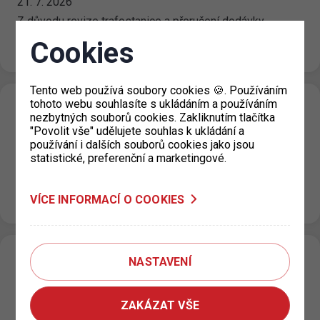
21. 7. 2026
Z důvodu revize trafostanice a přerušení dodávky
elektřiny v objektu P+R Garáže Černý most bude ve
Cookies
středu 22. 7. 2026…
Tento web používá soubory cookies 🍪. Používáním
tohoto webu souhlasíte s ukládáním a používáním
P+R Nové Butovice snížení počtu
nezbytných souborů cookies. Zakliknutím tlačítka
parkovacích míst
"Povolit vše" udělujete souhlas k ukládání a
používání i dalších souborů cookies jako jsou
20. 7. 2026
statistické, preferenční a marketingové.
Z důvodu opravy podlah v objektu garáží P+R Nové
Butovice bude v termínu od úterý 21. 7. 2026 od 24:00
VÍCE INFORMACÍ O COOKIES
hod. do…
Změna režimu zón placeného stání v ulici
NASTAVENÍ
U Výstaviště, Praha 7
15. 7. 2026
ZAKÁZAT VŠE