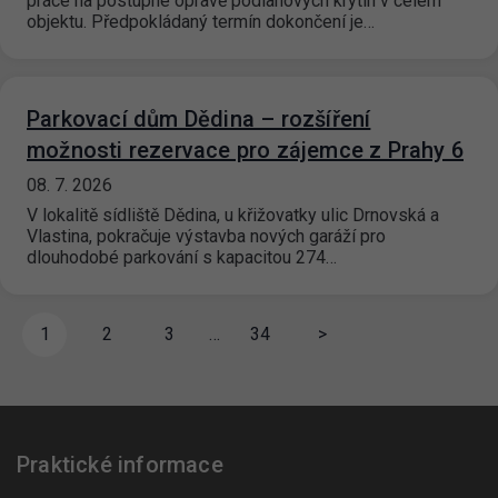
práce na postupné opravě podlahových krytin v celém
objektu. Předpokládaný termín dokončení je…
Parkovací dům Dědina – rozšíření
možnosti rezervace pro zájemce z Prahy 6
08. 7. 2026
V lokalitě sídliště Dědina, u křižovatky ulic Drnovská a
Vlastina, pokračuje výstavba nových garáží pro
dlouhodobé parkování s kapacitou 274…
1
2
3
…
34
>
Praktické informace