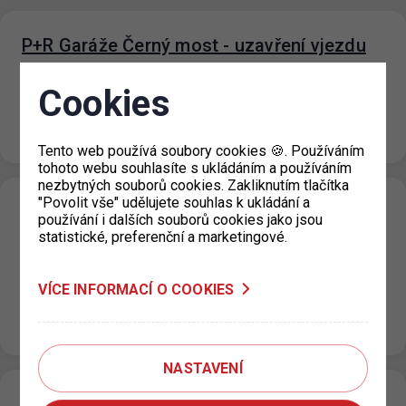
P+R Garáže Černý most - uzavření vjezdu
21. 7. 2026
Cookies
Z důvodu revize trafostanice a přerušení dodávky
elektřiny v objektu P+R Garáže Černý most bude ve
středu 22. 7. 2026…
Tento web používá soubory cookies 🍪. Používáním
tohoto webu souhlasíte s ukládáním a používáním
nezbytných souborů cookies. Zakliknutím tlačítka
"Povolit vše" udělujete souhlas k ukládání a
P+R Nové Butovice snížení počtu
používání i dalších souborů cookies jako jsou
parkovacích míst
statistické, preferenční a marketingové.
20. 7. 2026
VÍCE INFORMACÍ O COOKIES
Z důvodu opravy podlah v objektu garáží P+R Nové
Butovice bude v termínu od úterý 21. 7. 2026 od 24:00
hod. do…
NASTAVENÍ
Změna režimu zón placeného stání v ulici