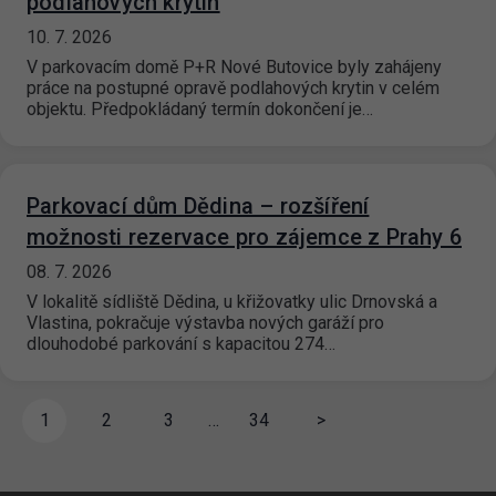
podlahových krytin
10. 7. 2026
V parkovacím domě P+R Nové Butovice byly zahájeny
práce na postupné opravě podlahových krytin v celém
objektu. Předpokládaný termín dokončení je…
Parkovací dům Dědina – rozšíření
možnosti rezervace pro zájemce z Prahy 6
08. 7. 2026
V lokalitě sídliště Dědina, u křižovatky ulic Drnovská a
Vlastina, pokračuje výstavba nových garáží pro
dlouhodobé parkování s kapacitou 274…
1
2
3
…
34
>