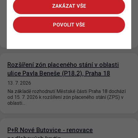
ZAKÁZAT VŠE
U Výstaviště, Praha 7
15. 7. 2026
POVOLIT VŠE
Na základě rozhodnutí příslušné městské části dochází
od 15. 7. 2026 ke změně režimu zóny placeného stání
(ZPS) v ulici…
Rozšíření zón placeného stání v oblasti
ulice Pavla Beneše (P18.2), Praha 18
13. 7. 2026
Na základě rozhodnutí Městské části Praha 18 dochází
od 15. 7. 2026 k rozšíření zón placeného stání (ZPS) v
oblasti…
P+R Nové Butovice - renovace