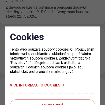
21. 7. 2026
Z důvodu revize trafostanice a přerušení dodávky
elektřiny v objektu P+R Garáže Černý most bude ve
středu 22. 7. 2026…
Cookies
P+R Nové Butovice snížení počtu
parkovacích míst
Tento web používá soubory cookies 🍪. Používáním
20. 7. 2026
tohoto webu souhlasíte s ukládáním a používáním
Z důvodu opravy podlah v objektu garáží P+R Nové
nezbytných souborů cookies. Zakliknutím tlačítka
Butovice bude v termínu od úterý 21. 7. 2026 od 24:00
"Povolit vše" udělujete souhlas k ukládání a
hod. do…
používání i dalších souborů cookies jako jsou
statistické, preferenční a marketingové.
VÍCE INFORMACÍ O COOKIES
Změna režimu zón placeného stání v ulici
U Výstaviště, Praha 7
15. 7. 2026