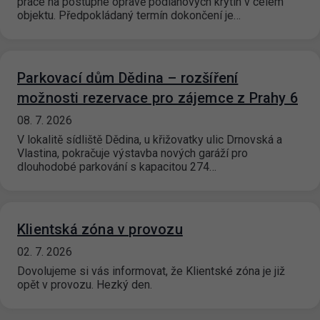
práce na postupné opravě podlahových krytin v celém
objektu. Předpokládaný termín dokončení je…
Parkovací dům Dědina – rozšíření
možnosti rezervace pro zájemce z Prahy 6
08. 7. 2026
V lokalitě sídliště Dědina, u křižovatky ulic Drnovská a
Vlastina, pokračuje výstavba nových garáží pro
dlouhodobé parkování s kapacitou 274…
Klientská zóna v provozu
02. 7. 2026
Dovolujeme si vás informovat, že Klientské zóna je již
opět v provozu. Hezký den.