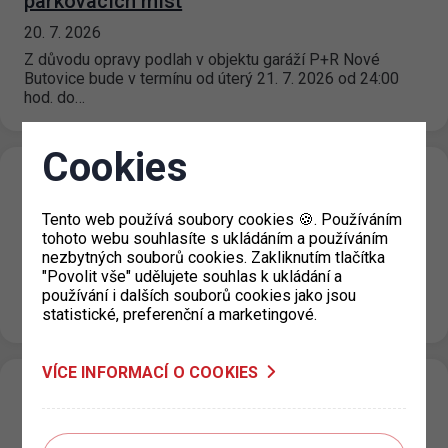
parkovacích míst
20. 7. 2026
Z důvodu opravy podlah v objektu garáží P+R Nové
Butovice bude v termínu od úterý 21. 7. 2026 od 24:00
hod. do…
Cookies
Změna režimu zón placeného stání v ulici
U Výstaviště, Praha 7
Tento web používá soubory cookies 🍪. Používáním
tohoto webu souhlasíte s ukládáním a používáním
15. 7. 2026
nezbytných souborů cookies. Zakliknutím tlačítka
Na základě rozhodnutí příslušné městské části dochází
"Povolit vše" udělujete souhlas k ukládání a
od 15. 7. 2026 ke změně režimu zóny placeného stání
používání i dalších souborů cookies jako jsou
(ZPS) v ulici…
statistické, preferenční a marketingové.
VÍCE INFORMACÍ O COOKIES
Rozšíření zón placeného stání v oblasti
ulice Pavla Beneše (P18.2), Praha 18