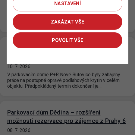
13. 7. 2026
NASTAVENÍ
Na základě rozhodnutí Městské části Praha 18 dochází
od 15. 7. 2026 k rozšíření zón placeného stání (ZPS) v
ZAKÁZAT VŠE
oblasti…
POVOLIT VŠE
P+R Nové Butovice - renovace
podlahových krytin
10. 7. 2026
V parkovacím domě P+R Nové Butovice byly zahájeny
práce na postupné opravě podlahových krytin v celém
objektu. Předpokládaný termín dokončení je…
Parkovací dům Dědina – rozšíření
možnosti rezervace pro zájemce z Prahy 6
08. 7. 2026