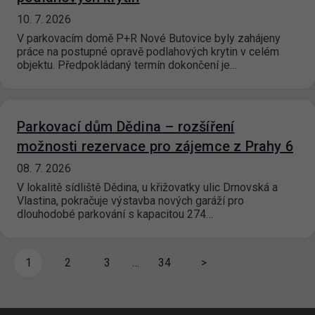
10. 7. 2026
V parkovacím domě P+R Nové Butovice byly zahájeny
práce na postupné opravě podlahových krytin v celém
objektu. Předpokládaný termín dokončení je…
Parkovací dům Dědina – rozšíření
možnosti rezervace pro zájemce z Prahy 6
08. 7. 2026
V lokalitě sídliště Dědina, u křižovatky ulic Drnovská a
Vlastina, pokračuje výstavba nových garáží pro
dlouhodobé parkování s kapacitou 274…
1
2
3
…
34
>