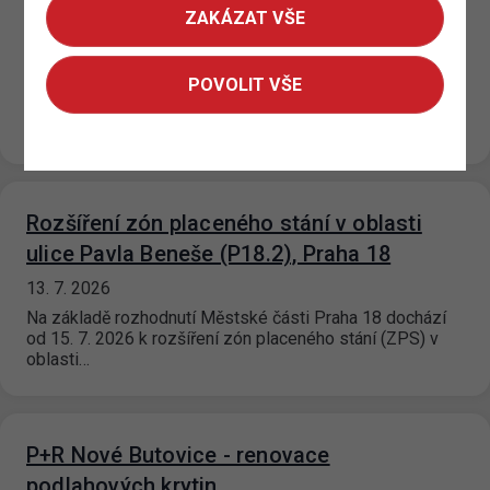
ZAKÁZAT VŠE
U Výstaviště, Praha 7
15. 7. 2026
POVOLIT VŠE
Na základě rozhodnutí příslušné městské části dochází
od 15. 7. 2026 ke změně režimu zóny placeného stání
(ZPS) v ulici…
Rozšíření zón placeného stání v oblasti
ulice Pavla Beneše (P18.2), Praha 18
13. 7. 2026
Na základě rozhodnutí Městské části Praha 18 dochází
od 15. 7. 2026 k rozšíření zón placeného stání (ZPS) v
oblasti…
P+R Nové Butovice - renovace
podlahových krytin