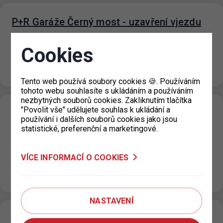
P+R Garáže Černý most - uzavření vjezdu
21. 7. 2026
Cookies
Z důvodu revize trafostanice a přerušení dodávky
elektřiny v objektu P+R Garáže Černý most bude ve
středu 22. 7. 2026…
Tento web používá soubory cookies 🍪. Používáním
tohoto webu souhlasíte s ukládáním a používáním
nezbytných souborů cookies. Zakliknutím tlačítka
"Povolit vše" udělujete souhlas k ukládání a
P+R Nové Butovice snížení počtu
používání i dalších souborů cookies jako jsou
parkovacích míst
statistické, preferenční a marketingové.
20. 7. 2026
Z důvodu opravy podlah v objektu garáží P+R Nové
VÍCE INFORMACÍ O COOKIES
Butovice bude v termínu od úterý 21. 7. 2026 od 24:00
hod. do…
NASTAVENÍ
Změna režimu zón placeného stání v ulici