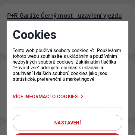
P+R Garáže Černý most - uzavření vjezdu
21. 7. 2026
Cookies
Z důvodu revize trafostanice a přerušení dodávky
elektřiny v objektu P+R Garáže Černý most bude ve
středu 22. 7. 2026…
Tento web používá soubory cookies 🍪. Používáním
tohoto webu souhlasíte s ukládáním a používáním
nezbytných souborů cookies. Zakliknutím tlačítka
"Povolit vše" udělujete souhlas k ukládání a
P+R Nové Butovice snížení počtu
používání i dalších souborů cookies jako jsou
parkovacích míst
statistické, preferenční a marketingové.
20. 7. 2026
VÍCE INFORMACÍ O COOKIES
Z důvodu opravy podlah v objektu garáží P+R Nové
Butovice bude v termínu od úterý 21. 7. 2026 od 24:00
hod. do…
NASTAVENÍ