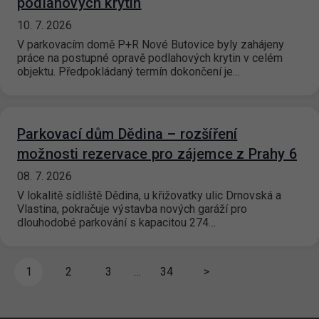
podlahových krytin
10. 7. 2026
V parkovacím domě P+R Nové Butovice byly zahájeny
práce na postupné opravě podlahových krytin v celém
objektu. Předpokládaný termín dokončení je…
Parkovací dům Dědina – rozšíření
možnosti rezervace pro zájemce z Prahy 6
08. 7. 2026
V lokalitě sídliště Dědina, u křižovatky ulic Drnovská a
Vlastina, pokračuje výstavba nových garáží pro
dlouhodobé parkování s kapacitou 274…
1
2
3
…
34
>