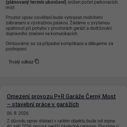
(plánovaný termín ukončení)
snížen počet parkovacích
míst.
Prostor oprav osvětlení bude vyhrazen mobilními
zábranami a výstražnou páskou. Žádáme o zvýšenou
opatrnost při pohybu v prostorách garáží a dodržování
dopravního značení na komunikacích.
Omlouváme se za případné komplikace a děkujeme za
pochopení.
Trvalý odkaz
Omezení provozu P+R Garáže Černý Most
– stavební práce v garážích
06. 8. 2026
Z důvodu oprav dilatací v celém objektu bude od srpna
do září 2026 provoz garáží částečně omezen. Prosíme o