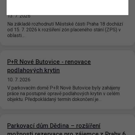
ulice Pavla Beneše (P18.2), Praha 18
13. 7. 2026
Na základě rozhodnutí Městské části Praha 18 dochází
od 15. 7. 2026 k rozšíření zón placeného stání (ZPS) v
oblasti…
P+R Nové Butovice - renovace
podlahových krytin
10. 7. 2026
V parkovacím domě P+R Nové Butovice byly zahájeny
práce na postupné opravě podlahových krytin v celém
objektu. Předpokládaný termín dokončení je…
Parkovací dům Dědina – rozšíření
možnosti rezervace pro zájemce z Prahy 6