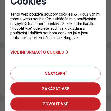
Cookies
P+R Nové Butovice snížení počtu
parkovacích míst
Tento web používá soubory cookies 🍪. Používáním
tohoto webu souhlasíte s ukládáním a používáním
20. 7. 2026
nezbytných souborů cookies. Zakliknutím tlačítka
Z důvodu opravy podlah v objektu garáží P+R Nové
"Povolit vše" udělujete souhlas k ukládání a
Butovice bude v termínu od úterý 21. 7. 2026 od 24:00
používání i dalších souborů cookies jako jsou
hod. do…
statistické, preferenční a marketingové.
VÍCE INFORMACÍ O COOKIES
Změna režimu zón placeného stání v ulici
U Výstaviště, Praha 7
15. 7. 2026
NASTAVENÍ
Na základě rozhodnutí příslušné městské části dochází
od 15. 7. 2026 ke změně režimu zóny placeného stání
(ZPS) v ulici…
ZAKÁZAT VŠE
POVOLIT VŠE
Rozšíření zón placeného stání v oblasti