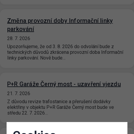
Změna provozní doby Informační linky
parkování
28. 7. 2026
Upozorňujeme, že od 3. 8. 2026 do odvolání bude z
technických důvodů zkrácena provozní doba Informační
linky parkování. Nově bude…
P+R Garáže Černý most - uzavření vjezdu
21. 7. 2026
Z důvodu revize trafostanice a přerušení dodávky
elektřiny v objektu P+R Garáže Černý most bude ve
středu 22. 7. 2026…