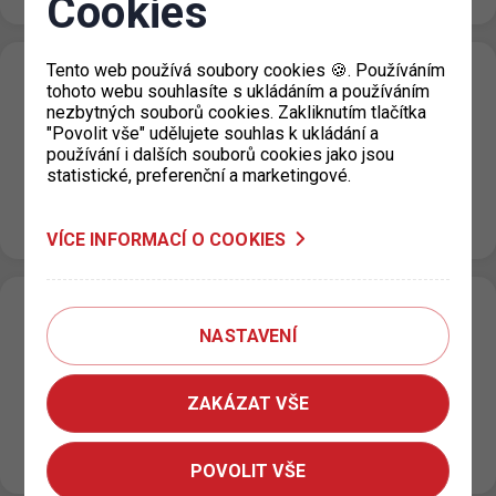
Cookies
Tento web používá soubory cookies 🍪. Používáním
Změna režimu zón placeného stání v ulici
tohoto webu souhlasíte s ukládáním a používáním
nezbytných souborů cookies. Zakliknutím tlačítka
U Výstaviště, Praha 7
"Povolit vše" udělujete souhlas k ukládání a
15. 7. 2026
používání i dalších souborů cookies jako jsou
statistické, preferenční a marketingové.
Na základě rozhodnutí příslušné městské části dochází
od 15. 7. 2026 ke změně režimu zóny placeného stání
(ZPS) v ulici…
VÍCE INFORMACÍ O COOKIES
Rozšíření zón placeného stání v oblasti
NASTAVENÍ
ulice Pavla Beneše (P18.2), Praha 18
13. 7. 2026
ZAKÁZAT VŠE
Na základě rozhodnutí Městské části Praha 18 dochází
od 15. 7. 2026 k rozšíření zón placeného stání (ZPS) v
oblasti…
POVOLIT VŠE