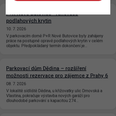
P+R Nové Butovice - renovace
podlahových krytin
10. 7. 2026
V parkovacím domě P+R Nové Butovice byly zahájeny
práce na postupné opravě podlahových krytin v celém
objektu. Předpokládaný termín dokončení je…
Parkovací dům Dědina – rozšíření
možnosti rezervace pro zájemce z Prahy 6
08. 7. 2026
V lokalitě sídliště Dědina, u křižovatky ulic Drnovská a
Vlastina, pokračuje výstavba nových garáží pro
dlouhodobé parkování s kapacitou 274…