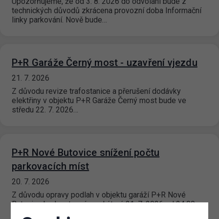
Upozorňujeme, že od 3. 8. 2026 do odvolání bude z
technických důvodů zkrácena provozní doba Informační
linky parkování. Nově bude…
P+R Garáže Černý most - uzavření vjezdu
21. 7. 2026
Z důvodu revize trafostanice a přerušení dodávky
elektřiny v objektu P+R Garáže Černý most bude ve
středu 22. 7. 2026…
P+R Nové Butovice snížení počtu
parkovacích míst
20. 7. 2026
Z důvodu opravy podlah v objektu garáží P+R Nové
Butovice bude v termínu od úterý 21. 7. 2026 od 24:00
hod. do…