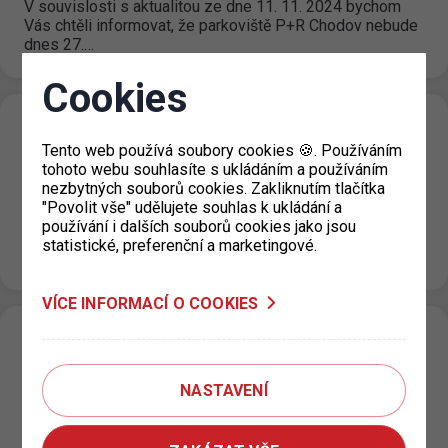
V souvislosti s aktualitou ze dne 11. 11. 2024 bychom
Vás chtěli informovat, že parkoviště P+R Chodov nebude
dnes 27.…
Cookies
Varování před falešnými QR kódy na
Tento web používá soubory cookies 🍪. Používáním
parkovacích automatech
tohoto webu souhlasíte s ukládáním a používáním
nezbytných souborů cookies. Zakliknutím tlačítka
22. 11. 2024
"Povolit vše" udělujete souhlas k ukládání a
Chtěli bychom varovat veřejnost, aby nepoužívala pro
používání i dalších souborů cookies jako jsou
platbu za parkování falešné růžové samolepky s QR kódy
statistické, preferenční a marketingové.
s logem EasyPark nalezené…
VÍCE INFORMACÍ O COOKIES
Změna adresy výdejny parkovacích
oprávnění PRAHA 18
NASTAVENÍ
11. 11. 2024
Od pondělí 11.11.2024 je výdejna parkovacích oprávnění