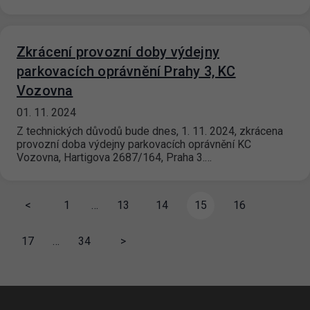
Zkrácení provozní doby výdejny
parkovacích oprávnění Prahy 3, KC
Vozovna
01. 11. 2024
Z technických důvodů bude dnes, 1. 11. 2024, zkrácena
provozní doba výdejny parkovacích oprávnění KC
Vozovna, Hartigova 2687/164, Praha 3.…
<
1
…
13
14
15
16
17
…
34
>