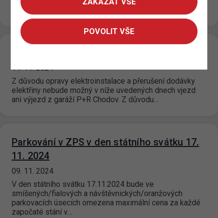
pro Prahu 18 na nové adrese Bechyňská 639, Praha 18-
ZAKÁZAT VŠE
Letňany (budova Úřadu městské…
POVOLIT VŠE
P+R CHODOV mimo provoz
11. 11. 2024
Z důvodu opravy elektroinstalace a přerušení dodávky
elektřiny nebude možný v níže uvedených dnech vjezd
ani výjezd z garáží P+R Chodov. Z důvodu…
Parkování v ZPS v den státního svátku 17.
11. 2024
09. 11. 2024
V den státního svátku 17.11.2024 bude ve
smíšených/fialových a návštěvnických/oranžových
parkovacích úsecích omezena maximální cena za každé
započaté stání v…