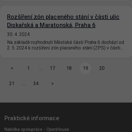
Rozšíření zón placeného stání v části ulic
Diskařská a Maratonská, Praha 6
30. 4. 2024
Na základě rozhodnutí Městské části Praha 6 dochází od
2. 5. 2024 k rozšíření zón placeného stání (ZPS) v části…
<
1
…
17
18
19
20
21
…
34
>
Praktické informace
Nabídka spolupráce - OpenHouse