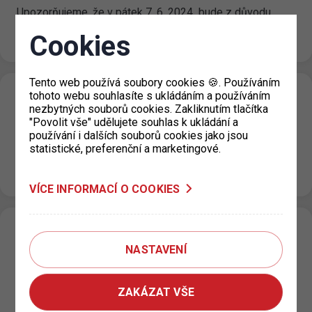
Upozorňujeme, že v pátek 7. 6. 2024 bude z důvodu
konání voleb uzavřena výdejna parkovacích oprávnění pro
Cookies
Prahu 6. Více…
Tento web používá soubory cookies 🍪. Používáním
tohoto webu souhlasíte s ukládáním a používáním
Stěhování a dočasné uzavření výdejny
nezbytných souborů cookies. Zakliknutím tlačítka
parkovacích oprávnění pro Prahu 1
"Povolit vše" udělujete souhlas k ukládání a
používání i dalších souborů cookies jako jsou
04. 6. 2024
statistické, preferenční a marketingové.
Ve dnech 11. 6. – 14. 6.2024 a 17. 6. – 18. 6.2024 bude z
důvodu stěhování uzavřena pro veřejnost…
VÍCE INFORMACÍ O COOKIES
Informace o změně cen dlouhodobého
NASTAVENÍ
parkovného v garážích Letná
29. 5. 2024
ZAKÁZAT VŠE
V souvislosti s postupným sjednocováním podmínek
pronájmů parkovacích stání v objektech vlastněných