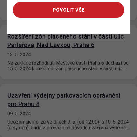
hlavním městem Prahou a provozovaných Technickou
správou komunikací…
POVOLIT VŠE
Rozšíření zón placeného stání v části ulic
Parléřova, Nad Lávkou, Praha 6
13. 5. 2024
Na základě rozhodnutí Městské části Praha 6 dochází od
15. 5. 2024 k rozšíření zón placeného stání v části ulic…
Uzavření výdejny parkovacích oprávnění
pro Prahu 8
09. 5. 2024
Upozorňujeme, že ve dnech 9. 5. (od 12.00) a 10. 5. 2024
(celý den) bude z provozních důvodů uzavřena výdejna…