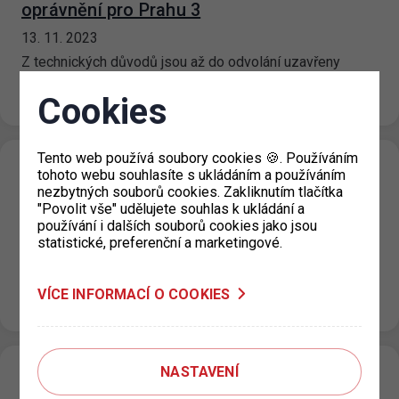
oprávnění pro Prahu 3
13. 11. 2023
Z technických důvodů jsou až do odvolání uzavřeny
všechny výdejny parkovacích oprávnění pro Prahu 3.
Žádosti o parkovací oprávnění doporučujeme…
Cookies
Tento web používá soubory cookies 🍪. Používáním
Parkování v ZPS v den státního svátku 17.
tohoto webu souhlasíte s ukládáním a používáním
nezbytných souborů cookies. Zakliknutím tlačítka
11. 2023
"Povolit vše" udělujete souhlas k ukládání a
používání i dalších souborů cookies jako jsou
10. 11. 2023
statistické, preferenční a marketingové.
V den státního svátku 17. listopadu 2023 bude ve
smíšených/fialových a návštěvnických/oranžových
parkovacích úsecích omezena maximální cena za každé
VÍCE INFORMACÍ O COOKIES
započaté stání…
NASTAVENÍ
Omezení provozu parkoviště Hlavní nádraží