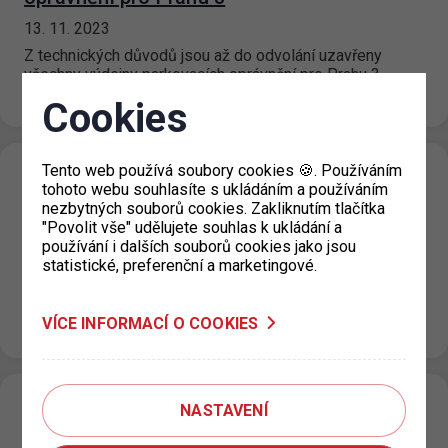
13. 11. 2023
Z technických důvodů jsou až do odvolání uzavřeny
všechny výdejny parkovacích oprávnění pro Prahu 3.
Žádosti o parkovací oprávnění doporučujeme…
Cookies
Tento web používá soubory cookies 🍪. Používáním
Parkování v ZPS v den státního svátku 17.
tohoto webu souhlasíte s ukládáním a používáním
11. 2023
nezbytných souborů cookies. Zakliknutím tlačítka
"Povolit vše" udělujete souhlas k ukládání a
10. 11. 2023
používání i dalších souborů cookies jako jsou
statistické, preferenční a marketingové.
V den státního svátku 17. listopadu 2023 bude ve
smíšených/fialových a návštěvnických/oranžových
parkovacích úsecích omezena maximální cena za každé
VÍCE INFORMACÍ O COOKIES
započaté stání…
Omezení provozu parkoviště Hlavní nádraží
NASTAVENÍ
06. 11. 2023