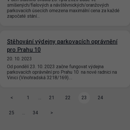
smíšených/fialových a návštěvnických/oranžových
parkovacích úsecích omezena maximální cena za každé
započaté stání…
Stěhování výdejny parkovacích oprávnění
pro Prahu 10
20. 10. 2023
Od pondělí 23. 10. 2023 začne fungovat výdejna
parkovacích oprávnění pro Prahu 10 na nové radnici na
Vinici (Vinohradská 3218/169).…
<
1
…
21
22
23
24
25
…
34
>