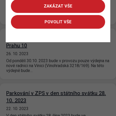
Dnes 6.11.2023 od ranních hodin bude na Hlavním nádraží
ZAKÁZAT VŠE
probíhat aktualizace SW v závorovém systému. Z tohoto
důvodu bude zcela…
POVOLIT VŠE
Nová výdejna parkovacích oprávnění pro
Prahu 10
26. 10. 2023
Od pondělí 30.10. 2023 bude v provozu pouze výdejna na
nové radnici na Vinici (Vinohradská 3218/169). Na této
výdejně bude…
Parkování v ZPS v den státního svátku 28.
10. 2023
22. 10. 2023
V den státního svátku 28. října 2023 bude ve