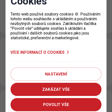
Cookies
v provozu
14. 11. 2023
Tento web používá soubory cookies 🍪. Používáním
Dle informace z Městské části Praha 3 by měly být
tohoto webu souhlasíte s ukládáním a používáním
výdejny parkovacích oprávnění k dnešnímu dni plně v
nezbytných souborů cookies. Zakliknutím tlačítka
provozu.
"Povolit vše" udělujete souhlas k ukládání a
používání i dalších souborů cookies jako jsou
statistické, preferenční a marketingové.
Dočasné uzavření výdejen parkovacích
VÍCE INFORMACÍ O COOKIES
oprávnění pro Prahu 3
13. 11. 2023
Z technických důvodů jsou až do odvolání uzavřeny
všechny výdejny parkovacích oprávnění pro Prahu 3.
NASTAVENÍ
Žádosti o parkovací oprávnění doporučujeme…
ZAKÁZAT VŠE
Parkování v ZPS v den státního svátku 17.
POVOLIT VŠE
11. 2023