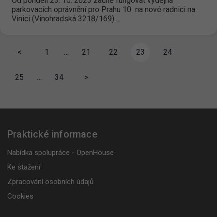
Od pondělí 23. 10. 2023 začne fungovat výdejna
parkovacích oprávnění pro Prahu 10 na nové radnici na
Vinici (Vinohradská 3218/169).…
<
1
…
21
22
23
24
25
…
34
>
Praktické informace
Nabídka spolupráce - OpenHouse
Ke stažení
Zpracování osobních údajů
Cookies