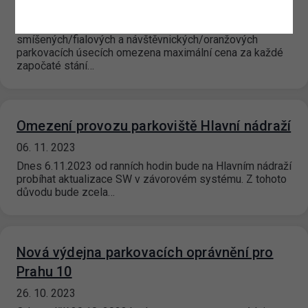
10. 11. 2023
V den státního svátku 17. listopadu 2023 bude ve
smíšených/fialových a návštěvnických/oranžových
parkovacích úsecích omezena maximální cena za každé
započaté stání…
Omezení provozu parkoviště Hlavní nádraží
06. 11. 2023
Dnes 6.11.2023 od ranních hodin bude na Hlavním nádraží
probíhat aktualizace SW v závorovém systému. Z tohoto
důvodu bude zcela…
Nová výdejna parkovacích oprávnění pro
Prahu 10
26. 10. 2023