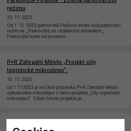
Parkoviště Pešlova– Změna parkovacího
režimu
24. 11. 2023
Od 1. 12. 2023 parkoviště Pešlova změní svůj parkovací
režim na „Parkoviště se vzdáleným dohledem „
Parkoviště bude od prosince…
P+R Zahradní Město „Projekt city
logistické mikrodepo“.
16. 11. 2023
od 1.11.2023 je na části pozemku P+R Zahradní Město
vybudováno mikrodepo v rámci projektu „City logistické
mikrodepo“. Cílem tohoto projektu je…
Výdejny parkovacích oprávnění pro Prahu 3