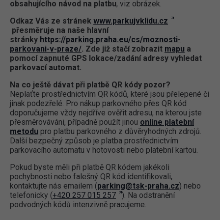
obsahujícího návod na platbu
, viz obrázek.
Odkaz Vás ze stránek
www.parkujvklidu.cz
přesměruje na naše hlavní
stránky
https://parking.praha.eu/cs/moznosti-
parkovani-v-praze/
. Zde již stačí zobrazit
mapu
a
pomocí zapnuté GPS lokace/zadání adresy vyhledat
parkovací automat.
Na co ještě dávat při platbě QR kódy pozor?
Neplaťte prostřednictvím QR kódů, které jsou přelepené či
jinak podezřelé. Pro nákup parkovného přes QR kód
doporučujeme vždy nejdříve ověřit adresu, na kterou jste
přesměrováváni, případně použít jinou
online platební
metodu
pro platbu parkovného z důvěryhodných zdrojů.
Další bezpečný způsob je platba prostřednictvím
parkovacího automatu v hotovosti nebo platební kartou.
Pokud byste měli při platbě QR kódem jakékoli
pochybnosti nebo falešný QR kód identifikovali,
kontaktujte nás emailem (
parking@tsk-praha.cz
) nebo
telefonicky (
+420 257 015 257
). Na odstranění
podvodných kódů intenzivně pracujeme.