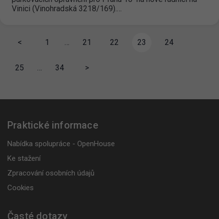
Vinici (Vinohradská 3218/169).…
<
1
…
21
22
23
24
25
…
34
>
Praktické informace
Nabídka spolupráce - OpenHouse
Ke stažení
Zpracování osobních údajů
Cookies
Časté dotazy