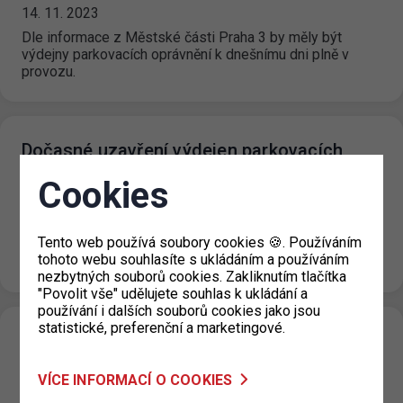
14. 11. 2023
Dle informace z Městské části Praha 3 by měly být
výdejny parkovacích oprávnění k dnešnímu dni plně v
provozu.
Dočasné uzavření výdejen parkovacích
oprávnění pro Prahu 3
Cookies
13. 11. 2023
Z technických důvodů jsou až do odvolání uzavřeny
Tento web používá soubory cookies 🍪. Používáním
všechny výdejny parkovacích oprávnění pro Prahu 3.
tohoto webu souhlasíte s ukládáním a používáním
Žádosti o parkovací oprávnění doporučujeme…
nezbytných souborů cookies. Zakliknutím tlačítka
"Povolit vše" udělujete souhlas k ukládání a
používání i dalších souborů cookies jako jsou
statistické, preferenční a marketingové.
Parkování v ZPS v den státního svátku 17.
11. 2023
VÍCE INFORMACÍ O COOKIES
10. 11. 2023