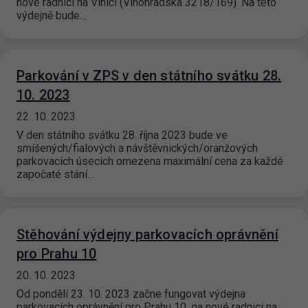
nové radnici na Vinici (Vinohradská 3218/169). Na této
výdejně bude…
Parkování v ZPS v den státního svátku 28.
10. 2023
22. 10. 2023
V den státního svátku 28. října 2023 bude ve
smíšených/fialových a návštěvnických/oranžových
parkovacích úsecích omezena maximální cena za každé
započaté stání…
Stěhování výdejny parkovacích oprávnění
pro Prahu 10
20. 10. 2023
Od pondělí 23. 10. 2023 začne fungovat výdejna
parkovacích oprávnění pro Prahu 10 na nové radnici na