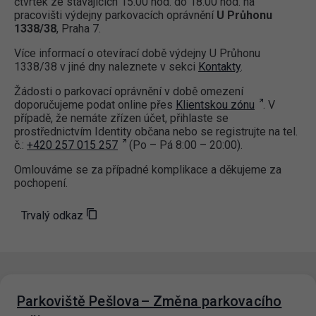
čtvrtek ze stávajících 15.00 hod. do 18.00 hod. na
pracovišti výdejny parkovacích oprávnění
U Průhonu
1338/38
, Praha 7.
Více informací o otevírací době výdejny U Průhonu
1338/38 v jiné dny naleznete v sekci
Kontakty
.
Žádosti o parkovací oprávnění v době omezení
doporučujeme podat online přes
Klientskou zónu
. V
případě, že nemáte zřízen účet, přihlaste se
prostřednictvím Identity občana nebo se registrujte na tel.
č.:
+420 257 015 257
(Po – Pá 8:00 – 20:00).
Omlouváme se za případné komplikace a děkujeme za
pochopení.
Trvalý odkaz
Parkoviště Pešlova– Změna parkovacího