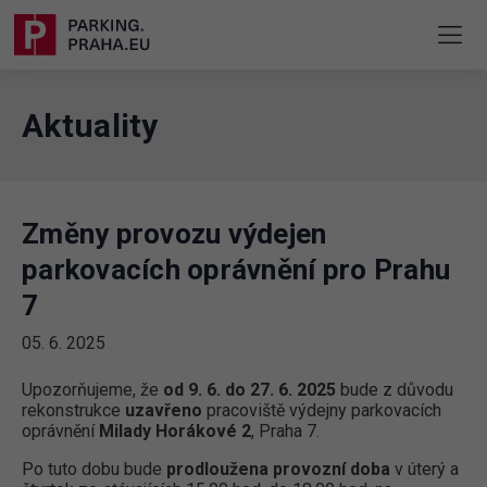
Aktuality
Změny provozu výdejen
parkovacích oprávnění pro Prahu
7
05. 6. 2025
Upozorňujeme, že
od 9. 6. do 27. 6. 2025
bude z důvodu
rekonstrukce
uzavřeno
pracoviště výdejny parkovacích
oprávnění
Milady Horákové 2
, Praha 7.
Po tuto dobu bude
prodloužena provozní doba
v úterý a