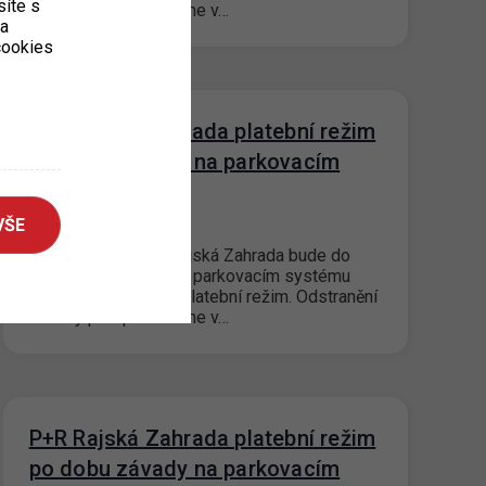
íte s
závady předpokládáme v…
ka
 cookies
P+R Rajská Zahrada platební režim
po dobu závady na parkovacím
systému
VŠE
30. 8. 2023
Na parkovišti P+R Rajská Zahrada bude do
odstranění závady na parkovacím systému
nastaven bezplatný platební režim. Odstranění
závady předpokládáme v…
P+R Rajská Zahrada platební režim
po dobu závady na parkovacím