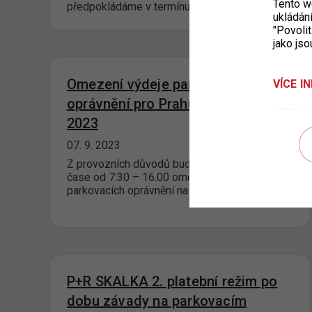
Tento w
předpokládáme v termínu…
ukládán
"Povolit
jako jso
Omezení výdeje parkovacích
VÍCE I
oprávnění pro Prahu 7 dne 19. 9.
2023
07. 9. 2023
Z provozních důvodů bude dne 19. 9. 2023 v
čase od 7:30 – 16.00 omezen výdej
parkovacích oprávnění na pracovišti…
P+R SKALKA 2. platební režim po
dobu závady na parkovacím