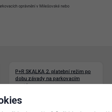
parkovacích oprávnění v Milešovské nebo
P+R SKALKA 2. platební režim po
dobu závady na parkovacím
systému
13. 9. 2023
okies
Na parkovišti P+R SKALKA 2 bude do
odstranění závady na parkovacím systému
nastaven bezplatný platební režim. Odstranění