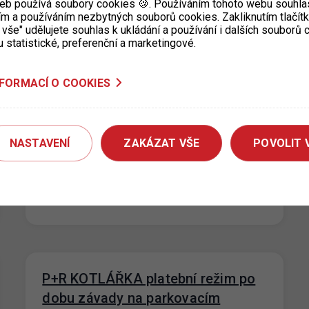
eb používá soubory cookies 🍪. Používáním tohoto webu souhlas
závady předpokládáme v…
ím a používáním nezbytných souborů cookies. Zakliknutím tlačít
 vše" udělujete souhlas k ukládání a používání i dalších souborů
u statistické, preferenční a marketingové.
Nové ceny za krátkodobé stání v
NFORMACÍ O COOKIES
lokalitě Prahy 6 (Hradčany) s
platností od 1. 9. 2023
NASTAVENÍ
ZAKÁZAT VŠE
POVOLIT 
31. 8. 2023
Na základě rozhodnutí Městské části Praha 6
dochází od 1. 9. 2023 ke změně cen za
krátkodobé stání v katastrálním…
P+R KOTLÁŘKA platební režim po
dobu závady na parkovacím