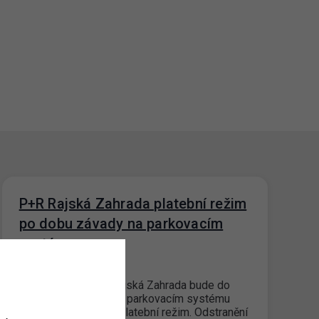
P+R Rajská Zahrada platební režim
po dobu závady na parkovacím
systému
13. 9. 2023
Na parkovišti P+R Rajská Zahrada bude do
odstranění závady na parkovacím systému
nastaven bezplatný platební režim. Odstranění