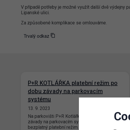
V případě potřeby je možné využít další dvě výdejny 
Lipanské ulici.
Za způsobené komplikace se omlouváme.
Trvalý odkaz
P+R KOTLÁŘKA platební režim po
dobu závady na parkovacím
systému
13. 9. 2023
Co
Na parkovišti P+R Kotlářka bude do odstranění
závady na parkovacím systému nastaven
bezplatný platební režim. Odstranění závady