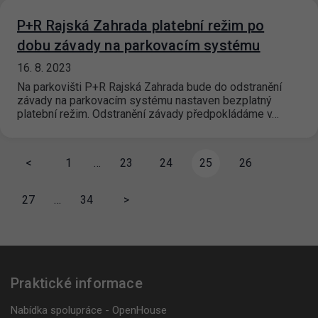
P+R Rajská Zahrada platební režim po
dobu závady na parkovacím systému
16. 8. 2023
Na parkovišti P+R Rajská Zahrada bude do odstranění
závady na parkovacím systému nastaven bezplatný
platební režim. Odstranění závady předpokládáme v…
<
1
…
23
24
25
26
27
…
34
>
Praktické informace
Nabídka spolupráce - OpenHouse