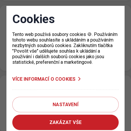
Cookies
Nové ceny za krátkodobé stání v lokalitě
Prahy 6 (Hradčany) s platností od 1. 9.
2023
Tento web používá soubory cookies 🍪. Používáním
tohoto webu souhlasíte s ukládáním a používáním
31. 8. 2023
nezbytných souborů cookies. Zakliknutím tlačítka
Na základě rozhodnutí Městské části Praha 6 dochází od
"Povolit vše" udělujete souhlas k ukládání a
1. 9. 2023 ke změně cen za krátkodobé stání v
používání i dalších souborů cookies jako jsou
katastrálním…
statistické, preferenční a marketingové.
VÍCE INFORMACÍ O COOKIES
P+R Rajská Zahrada platební režim po
dobu závady na parkovacím systému
30. 8. 2023
NASTAVENÍ
Na parkovišti P+R Rajská Zahrada bude do odstranění
závady na parkovacím systému nastaven bezplatný
ZAKÁZAT VŠE
platební režim. Odstranění závady předpokládáme v…