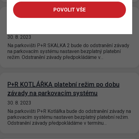
POVOLIT VŠE
P+R SKALKA 2. platební režim po dobu
závady na parkovacím systému
30. 8. 2023
Na parkovišti P+R SKALKA 2 bude do odstranění závady
na parkovacím systému nastaven bezplatný platební
režim. Odstranění závady předpokládáme v…
P+R KOTLÁŘKA platební režim po dobu
závady na parkovacím systému
30. 8. 2023
Na parkovišti P+R Kotlářka bude do odstranění závady na
parkovacím systému nastaven bezplatný platební režim.
Odstranění závady předpokládáme v termínu…