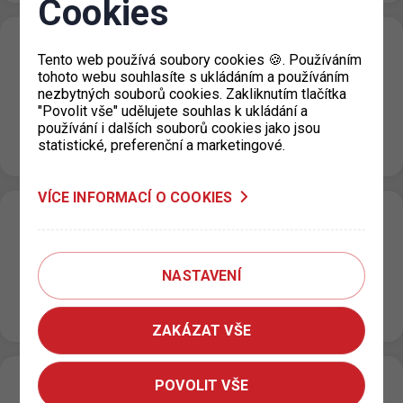
Cookies
Dočasné uzavření výdejny Praha 3 - KC
Tento web používá soubory cookies 🍪. Používáním
Vozovna
tohoto webu souhlasíte s ukládáním a používáním
nezbytných souborů cookies. Zakliknutím tlačítka
21. 7. 2023
"Povolit vše" udělujete souhlas k ukládání a
používání i dalších souborů cookies jako jsou
V termínu od 24. 7. – 6. 8. 2023 bude výdejna Městské
statistické, preferenční a marketingové.
části Prahy 3 – KC Vozovna zcela uzavřena.…
VÍCE INFORMACÍ O COOKIES
Parkování na Hlavním nádraží
12. 7. 2023
NASTAVENÍ
Garáže – pro veřejnost jsou stále uzavřeny z důvodu
plánované komplexní rekonstrukce Terasa – v současné
době je určena jen pro dlouhodobé…
ZAKÁZAT VŠE
POVOLIT VŠE
Dočasné uzavření výdejny parkovacích