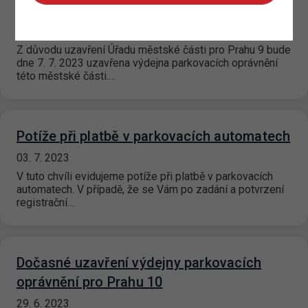
oprávnění pro Prahu 9
07. 7. 2023
Z důvodu uzavření Úřadu městské části pro Prahu 9 bude
dne 7. 7. 2023 uzavřena výdejna parkovacích oprávnění
této městské části.…
Potíže při platbě v parkovacích automatech
03. 7. 2023
V tuto chvíli evidujeme potíže při platbě v parkovacích
automatech. V případě, že se Vám po zadání a potvrzení
registrační…
Dočasné uzavření výdejny parkovacích
oprávnění pro Prahu 10
29. 6. 2023