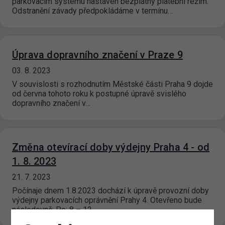
parkovacím systému nastaven bezplatný platební režim.
Odstranění závady předpokládáme v termínu…
Úprava dopravního značení v Praze 9
03. 8. 2023
V souvislosti s rozhodnutím Městské části Praha 9 dojde
od června tohoto roku k postupné úpravě svislého
dopravního značení v…
Změna otevírací doby výdejny Praha 4 - od
1. 8. 2023
21. 7. 2023
Počínaje dnem 1.8.2023 dochází k úpravě provozní doby
výdejny parkovacích oprávnění Prahy 4. Otevřeno bude
následovně: Po: 8 – 12…