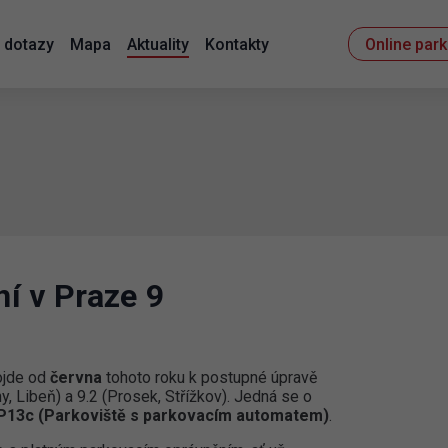
 dotazy
Mapa
Aktuality
Kontakty
Online par
í v Praze 9
ojde od
června
tohoto roku k postupné úpravě
, Libeň) a 9.2 (Prosek, Střížkov). Jedná se o
 IP13c (Parkoviště s parkovacím automatem)
.