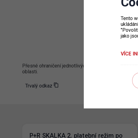
Co
Tento w
ukládán
"Povolit
Nová varian
jako jso
dopravního
značení IP
omezenou
VÍCE I
provozní d
Přesné ohraničení jednotlivých rezidentních oblastí 
oblasti.
Trvalý odkaz
P+R SKALKA 2. platební režim po