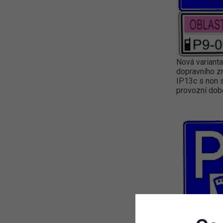
Nová varianta
dopravního z
IP13c s non 
provozní dob