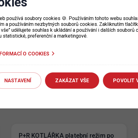
okies
eb používá soubory cookies 🍪. Používáním tohoto webu souhlas
ím a používáním nezbytných souborů cookies. Zakliknutím tlačít
 vše" udělujete souhlas k ukládání a používání i dalších souborů
ta
u statistické, preferenční a marketingové.
13c s
NFORMACÍ O COOKIES
obou
zobrazíte na mapě
ZDE
po zvýraznění rezidentní
NASTAVENÍ
ZAKÁZAT VŠE
POVOLIT 
P+R KOTLÁŘKA platební režim po