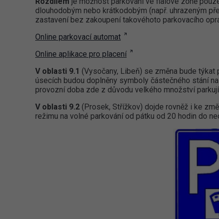
Rozdílem
je možnost parkování ve fialové zóně pouz
dlouhodobým nebo krátkodobým (např. uhrazeným přes
zastavení bez zakoupení takovéhoto parkovacího oprá
Online parkovací automat
Online aplikace pro placení
V oblasti 9.1
(Vysočany, Libeň) se změna bude týkat 
úsecích budou doplněny symboly částečného stání na 
provozní doba zde z důvodu velkého množství parkují
V oblasti 9.2
(Prosek, Střížkov) dojde rovněž i ke zm
režimu na volné parkování od pátku od 20 hodin do ne