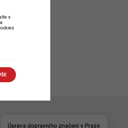
íte s
ka
 cookies
VŠE
Úprava dopravního značení v Praze