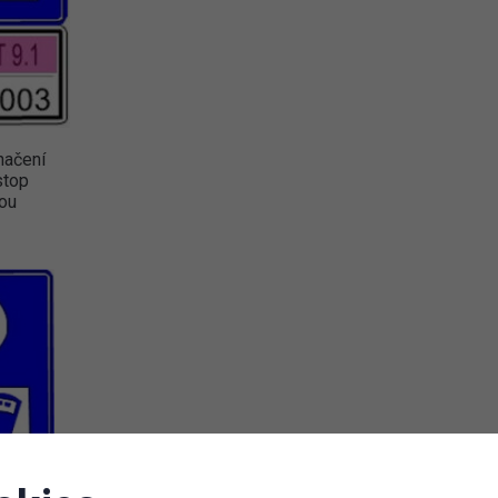
načení
stop
ou