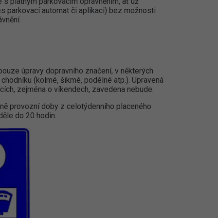
e s platným parkovacím oprávněním, ať už
 parkovací automat či aplikaci) bez možnosti
vnění.
pouze úpravy dopravního značení, v některých
chodníku (kolmé, šikmé, podélné atp.). Upravená
cích, zejména o víkendech, zavedena nebude.
ěně provozní doby z celotýdenního placeného
děle do 20 hodin.