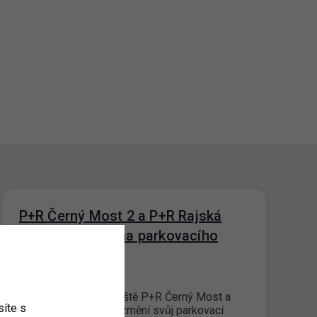
P+R Černý Most 2 a P+R Rajská
zahrada – Změna parkovacího
režimu
27. 6. 2023
Od 1. 7. 2023 parkoviště P+R Černý Most a
íte s
P+R Rajská zahrada změní svůj parkovací