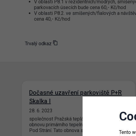
V oblasti P8.1 v rezidentních/modrých, smíšený
parkovacích úsecích bude cena 60,- Kč/hod
V oblasti P8.2. ve smíšených/fialových a návšt
cena 40,- Kč/hod
Trvalý odkaz
Dočasné uzavření parkoviště P+R
Skalka I
28. 6. 2023
Co
společnost Pražská teplárenská a.s. připravuje
obnovu primárního tepelného vedení v ulici
Pod Strání. Tato obnova se bude týkat i námi…
Tento w