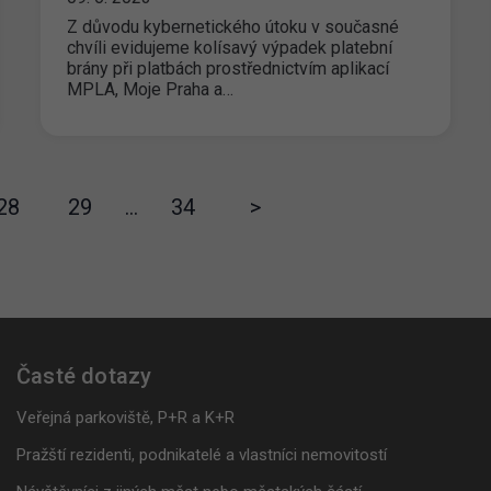
Z důvodu kybernetického útoku v současné
chvíli evidujeme kolísavý výpadek platební
brány při platbách prostřednictvím aplikací
MPLA, Moje Praha a…
28
29
…
34
>
Časté dotazy
Veřejná parkoviště, P+R a K+R
Pražští rezidenti, podnikatelé a vlastníci nemovitostí