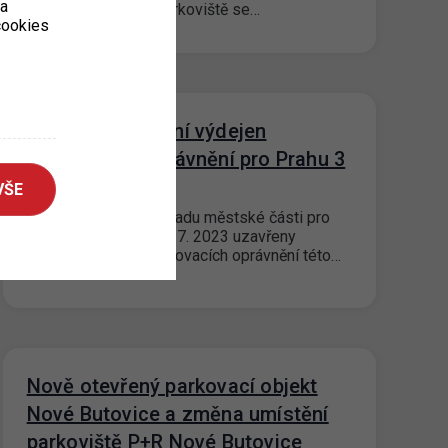
ka
režim na „Placené parkoviště se…
 cookies
Dočasné uzavření výdejen
parkovacích oprávnění pro Prahu 3
VŠE
21. 6. 2023
Z důvodu uzavření Úřadu městské části pro
Prahu 3 budou dne 7. 7. 2023 uzavřeny
všechny výdejny parkovacích oprávnění této…
Nově otevřený parkovací objekt
Nové Butovice a změna umístění
parkoviště P+R Nové Butovice