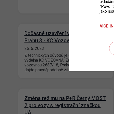
ukládán
"Povolit
jako jso
VÍCE I
Dočasné uzavření výdejny pro
Prahu 3 - KC Vozovna
26. 6. 2023
Z technických důvodů je dnes uzavřena
výdejna KC VOZOVNA, Za Žižkovskou
vozovnou 2687/18, Praha 3. Ke znovuotevření
dojde pravděpodobně zítra…
Změna režimu na P+R Černý MOST
2 pro vozy s registrační značkou
UA