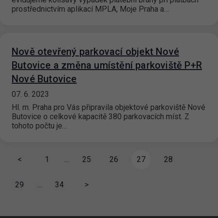
prostřednictvím aplikací MPLA, Moje Praha a…
Nově otevřený parkovací objekt Nové
Butovice a změna umístění parkoviště P+R
Nové Butovice
07. 6. 2023
Hl. m. Praha pro Vás připravila objektové parkoviště Nové
Butovice o celkové kapacitě 380 parkovacích míst. Z
tohoto počtu je…
<
1
…
25
26
27
28
29
…
34
>