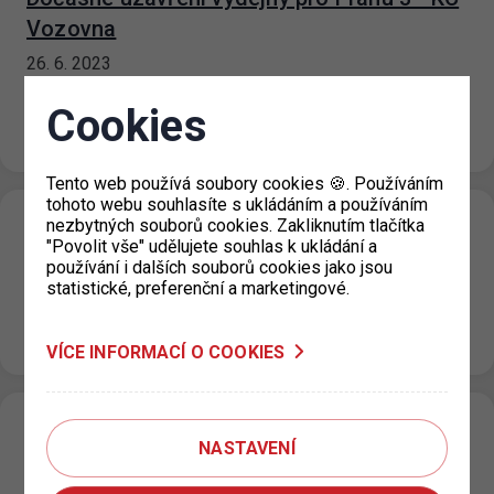
Vozovna
26. 6. 2023
Z technických důvodů je dnes uzavřena výdejna KC
Cookies
VOZOVNA, Za Žižkovskou vozovnou 2687/18, Praha 3.
Ke znovuotevření dojde pravděpodobně zítra…
Tento web používá soubory cookies 🍪. Používáním
tohoto webu souhlasíte s ukládáním a používáním
nezbytných souborů cookies. Zakliknutím tlačítka
Rozšíření zón placeného stání Praha 8
"Povolit vše" udělujete souhlas k ukládání a
26. 6. 2023
používání i dalších souborů cookies jako jsou
statistické, preferenční a marketingové.
Na základě žádosti Městské části Prahy 8 dojde k
rozšíření zón placeného stání (ZPS) pro oblast 8.3 ulice
Trojská, Nad…
VÍCE INFORMACÍ O COOKIES
Dočasné uzavření výdejen parkovacích
NASTAVENÍ
oprávnění pro Prahu 3