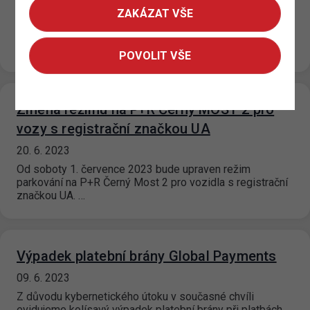
21. 6. 2023
ZAKÁZAT VŠE
Z důvodu uzavření Úřadu městské části pro Prahu 3
budou dne 7. 7. 2023 uzavřeny všechny výdejny
parkovacích oprávnění této…
POVOLIT VŠE
Změna režimu na P+R Černý MOST 2 pro
vozy s registrační značkou UA
20. 6. 2023
Od soboty 1. července 2023 bude upraven režim
parkování na P+R Černý Most 2 pro vozidla s registrační
značkou UA. …
Výpadek platební brány Global Payments
09. 6. 2023
Z důvodu kybernetického útoku v současné chvíli
evidujeme kolísavý výpadek platební brány při platbách