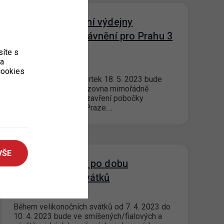
Dočasné uzavření výdejny
parkovacích oprávnění pro Prahu 3
- KC Vozovna
íte s
ka
09. 5. 2023
 cookies
UPOZORNĚNÍ: Ve čtvrtek 18. 5. 2023 bude
klientské centrum Vozovna mimořádně
uzavřeno z důvodu uzavření pobočky
Městské knihovny v Praze.…
VŠE
Parkování v ZPS po dobu
velikonočních svátků
29. 3. 2023
Během velikonočních svátků od 7. 4. 2023 do
10. 4. 2023 bude ve smíšených/fialových a