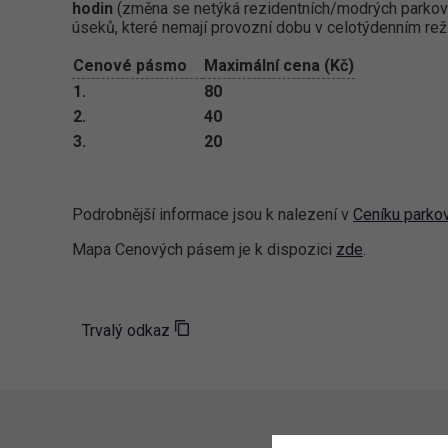
hodin
(změna se netýká rezidentních/modrých parkova
úseků, které nemají provozní dobu v celotýdenním rež
Cenové pásmo
Maximální cena (Kč)
1.
80
2.
40
3.
20
Podrobnější informace jsou k nalezení v
Ceníku parko
Mapa Cenových pásem je k dispozici
zde
.
Trvalý odkaz