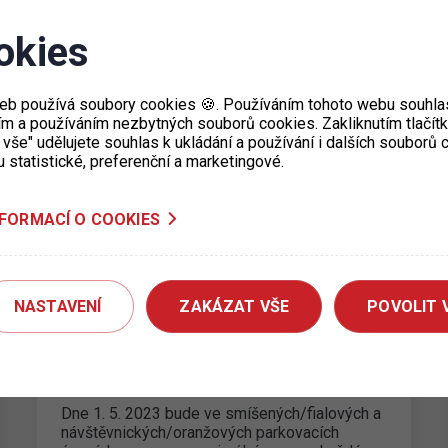
okies
Dočasné uzavření parkoviště P+R
Skalka I
25. 5. 2023
eb používá soubory cookies 🍪. Používáním tohoto webu souhlas
ím a používáním nezbytných souborů cookies. Zakliknutím tlačít
společnost Pražská teplárenská a.s. připravuje
 vše" udělujete souhlas k ukládání a používání i dalších souborů
obnovu primárního tepelného vedení v ulici
u statistické, preferenční a marketingové.
Pod Strání. Tato obnova se bude týkat i námi…
NFORMACÍ O COOKIES
NASTAVENÍ
ZAKÁZAT VŠE
POVOLIT 
Parkování v ZPS v den státního
svátku 1. 5. 2023
26. 4. 2023
Dne 1. 5. 2023 bude ve smíšených/fialových a
návštěvnických/oranžových parkovacích