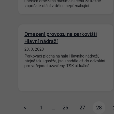
úsecích omezena maximální cena za každé
započaté stání v délce nepřesahující…
Omezení provozu na parkovišti
Hlavní nádraží
23. 3. 2023
Parkovací plocha na hale Hlavního nádraží,
stejně tak i garáže, jsou nadále až do odvolání
pro veřejnost uzavřeny. TSK aktuálně…
<
1
…
26
27
28