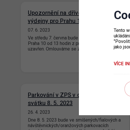
Co
Upozornění na dřívější uzavření
výdejny pro Prahu 10
07. 6. 2023
Tento w
ukládán
Ve středu 7. června bude Úřad městské části
"Povolit
Praha 10 od 13 hodin z provozních důvodů
jako jso
uzavřen. Omlouváme se za…
VÍCE I
Parkování v ZPS v den státního
svátku 8. 5. 2023
26. 4. 2023
Dne 8. 5. 2023 bude ve smíšených/fialových a
návštěvnických/oranžových parkovacích