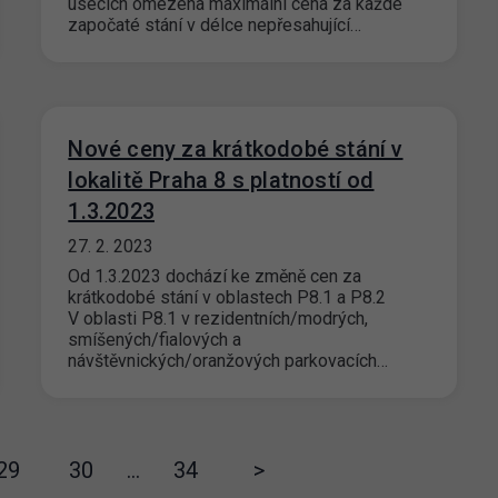
úsecích omezena maximální cena za každé
započaté stání v délce nepřesahující…
Nové ceny za krátkodobé stání v
lokalitě Praha 8 s platností od
1.3.2023
27. 2. 2023
Od 1.3.2023 dochází ke změně cen za
krátkodobé stání v oblastech P8.1 a P8.2
V oblasti P8.1 v rezidentních/modrých,
smíšených/fialových a
návštěvnických/oranžových parkovacích…
29
30
…
34
>