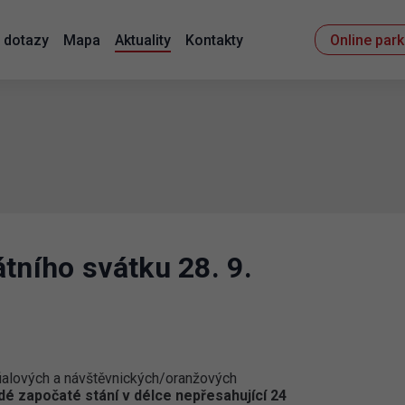
 dotazy
Mapa
Aktuality
Kontakty
Online par
tního svátku 28. 9.
ialových a návštěvnických/oranžových
dé započaté stání v délce nepřesahující 24