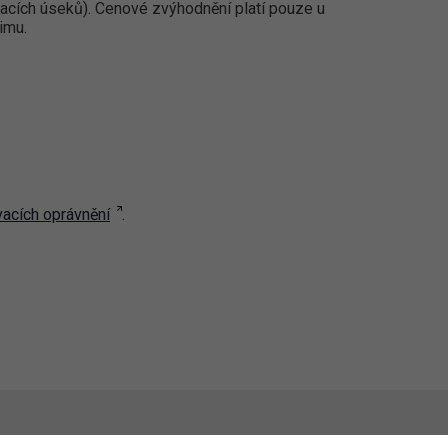
cích úseků). Cenové zvýhodnění platí pouze u
imu.
vacích oprávnění
.