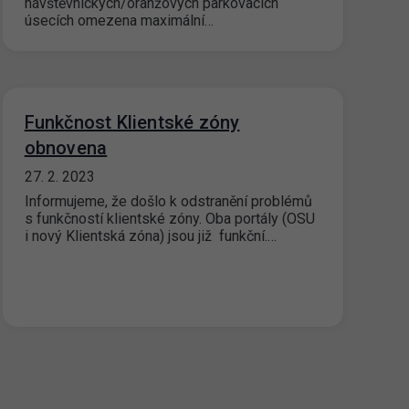
návštěvnických/oranžových parkovacích
úsecích omezena maximální…
Funkčnost Klientské zóny
obnovena
27. 2. 2023
Informujeme, že došlo k odstranění problémů
s funkčností klientské zóny. Oba portály (OSU
i nový Klientská zóna) jsou již funkční.…