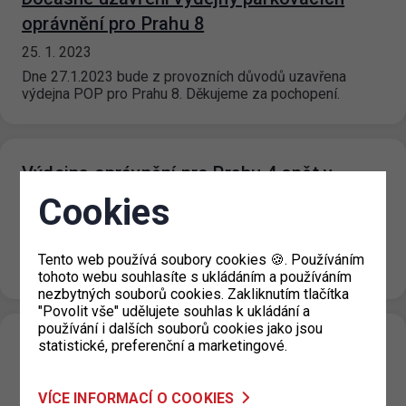
oprávnění pro Prahu 8
25. 1. 2023
Dne 27.1.2023 bude z provozních důvodů uzavřena
výdejna POP pro Prahu 8. Děkujeme za pochopení.
Výdejna oprávnění pro Prahu 4 opět v
provozu
Cookies
02. 1. 2023
Výdejna parkovacích oprávnění pro Prahu 4 (Jílovská) je
Tento web používá soubory cookies 🍪. Používáním
opět v provozu. Děkujeme za pochopení
tohoto webu souhlasíte s ukládáním a používáním
nezbytných souborů cookies. Zakliknutím tlačítka
"Povolit vše" udělujete souhlas k ukládání a
používání i dalších souborů cookies jako jsou
statistické, preferenční a marketingové.
Nové ceny parkování v garážích a na
venkovních parkovištích ve správě TSK
VÍCE INFORMACÍ O COOKIES
30. 12. 2022