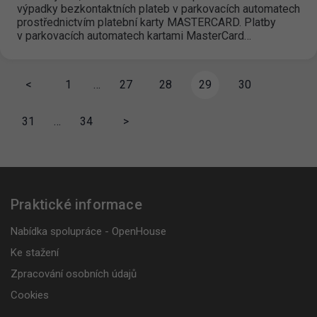
výpadky bezkontaktních plateb v parkovacích automatech
prostřednictvím platební karty MASTERCARD. Platby
v parkovacích automatech kartami MasterCard…
<
1
…
27
28
29
30
31
…
34
>
Praktické informace
Nabídka spolupráce - OpenHouse
Ke stažení
Zpracování osobních údajů
Cookies