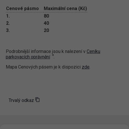
Cenové pásmo
Maximální cena (Kč)
1.
80
2.
40
3.
20
Podrobnější informace jsou k nalezení v
Ceníku
parkovacích oprávnění
.
Mapa Cenových pásem je k dispozici
zde
.
Trvalý odkaz