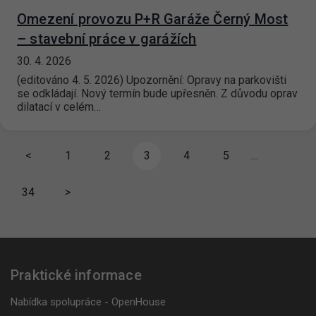
Omezení provozu P+R Garáže Černý Most
– stavební práce v garážích
30. 4. 2026
(editováno 4. 5. 2026) Upozornění: Opravy na parkovišti
se odkládají. Nový termín bude upřesněn. Z důvodu oprav
dilatací v celém…
<
1
2
3
4
5
…
34
>
Praktické informace
Nabídka spolupráce - OpenHouse