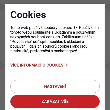
Cookies
Omezení provozní doby výdejny
parkovacích oprávnění pro Prahu 3, KC
Tento web používá soubory cookies 🍪. Používáním
Vozovna
tohoto webu souhlasíte s ukládáním a používáním
nezbytných souborů cookies. Zakliknutím tlačítka
14. 5. 2026
"Povolit vše" udělujete souhlas k ukládání a
používání i dalších souborů cookies jako jsou
Z technických důvodů bude dne 19. 5. 2026 v době od
statistické, preferenční a marketingové.
12:00 do 15:00 hod. provoz výdejny parkovacích
oprávnění pro…
VÍCE INFORMACÍ O COOKIES
Parkovací dům Dědina – rozšíření
možnosti rezervace pro obyvatele širšího
NASTAVENÍ
okolí
11. 5. 2026
ZAKÁZAT VŠE
V lokalitě sídliště Dědina, u křižovatky ulic Drnovská a