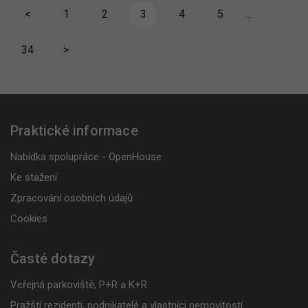
<
1
2
3
4
5
…
34
>
Praktické informace
Nabídka spolupráce - OpenHouse
Ke stažení
Zpracování osobních údajů
Cookies
Časté dotazy
Veřejná parkoviště, P+R a K+R
Pražští rezidenti, podnikatelé a vlastníci nemovitostí