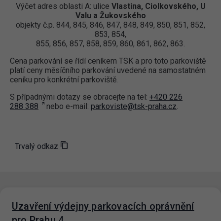
Výčet adres oblasti A: ulice
Vlastina, Ciolkovského, U
Valu a Žukovského
objekty č.p. 844, 845, 846, 847, 848, 849, 850, 851, 852,
853, 854,
855, 856, 857, 858, 859, 860, 861, 862, 863.
Cena parkování se řídí ceníkem TSK a pro toto parkoviště
platí ceny měsíčního parkování uvedené na samostatném
ceníku pro konkrétní parkoviště.
S případnými dotazy se obracejte na tel:
+420 226
288 388
nebo e-mail:
parkoviste@tsk-praha.cz
.
Trvalý odkaz
Uzavření výdejny parkovacích oprávnění
pro Prahu 4