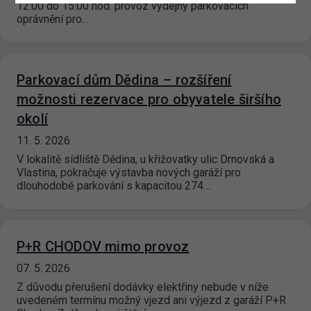
12:00 do 15:00 hod. provoz výdejny parkovacích
oprávnění pro…
Parkovací dům Dědina – rozšíření
možnosti rezervace pro obyvatele širšího
okolí
11. 5. 2026
V lokalitě sídliště Dědina, u křižovatky ulic Drnovská a
Vlastina, pokračuje výstavba nových garáží pro
dlouhodobé parkování s kapacitou 274…
P+R CHODOV mimo provoz
07. 5. 2026
Z důvodu přerušení dodávky elektřiny nebude v níže
uvedeném termínu možný vjezd ani výjezd z garáží P+R