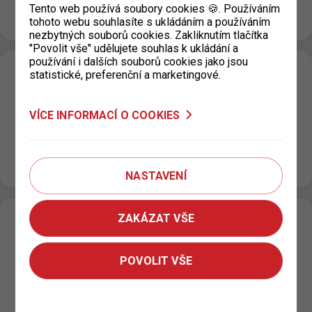
1. 7. 2026 k rozšíření zón placeného stání (ZPS) v
Tento web používá soubory cookies 🍪. Používáním
oblasti…
tohoto webu souhlasíte s ukládáním a používáním
nezbytných souborů cookies. Zakliknutím tlačítka
"Povolit vše" udělujete souhlas k ukládání a
používání i dalších souborů cookies jako jsou
statistické, preferenční a marketingové.
Změna zón placeného stání v oblasti
Hanspaulka, Praha 6
VÍCE INFORMACÍ O COOKIES
21. 5. 2026
Na základě rozhodnutí Městské části Praha 6 dochází
v oblasti ulic Na Hanspaulce, Nad Šárkou a Matějská
k pozvolné změně zón placeného stání (ZPS)…
NASTAVENÍ
ZAKÁZAT VŠE
Omezení provozní doby výdejny
parkovacích oprávnění pro Prahu 3, KC
POVOLIT VŠE
Vozovna
14. 5. 2026
Z technických důvodů bude dne 19. 5. 2026 v době od