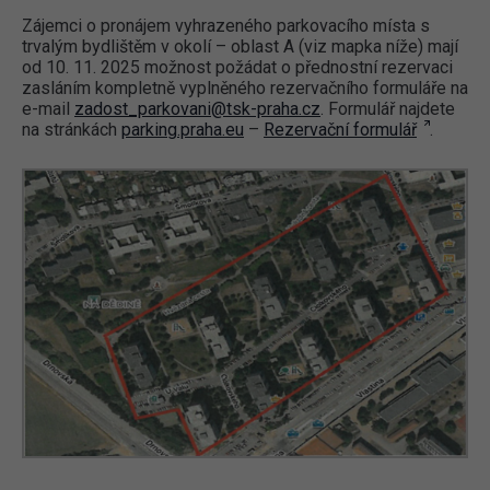
Zájemci o pronájem vyhrazeného parkovacího místa s
trvalým bydlištěm v okolí – oblast A (viz mapka níže) mají
od 10. 11. 2025 možnost požádat o přednostní rezervaci
zasláním kompletně vyplněného rezervačního formuláře na
e-mail
zadost_parkovani@tsk-praha.cz
. Formulář najdete
na stránkách
parking.praha.eu
–
Rezervační formulář
.