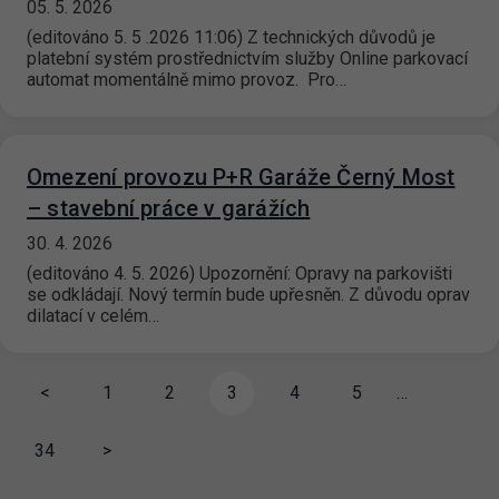
05. 5. 2026
(editováno 5. 5 .2026 11:06) Z technických důvodů je
platební systém prostřednictvím služby Online parkovací
automat momentálně mimo provoz. Pro…
Omezení provozu P+R Garáže Černý Most
– stavební práce v garážích
30. 4. 2026
(editováno 4. 5. 2026) Upozornění: Opravy na parkovišti
se odkládají. Nový termín bude upřesněn. Z důvodu oprav
dilatací v celém…
<
1
2
3
4
5
…
34
>