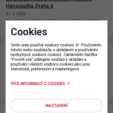
Hanspaulka, Praha 6
21. 5. 2026
Na základě rozhodnutí Městské části Praha 6 dochází
v oblasti ulic Na Hanspaulce, Nad Šárkou a Matějská
Cookies
k pozvolné změně zón placeného stání (ZPS)…
Tento web používá soubory cookies 🍪. Používáním
tohoto webu souhlasíte s ukládáním a používáním
Omezení provozní doby výdejny
nezbytných souborů cookies. Zakliknutím tlačítka
parkovacích oprávnění pro Prahu 3, KC
"Povolit vše" udělujete souhlas k ukládání a
používání i dalších souborů cookies jako jsou
Vozovna
statistické, preferenční a marketingové.
14. 5. 2026
Z technických důvodů bude dne 19. 5. 2026 v době od
VÍCE INFORMACÍ O COOKIES
12:00 do 15:00 hod. provoz výdejny parkovacích
oprávnění pro…
NASTAVENÍ
Parkovací dům Dědina – rozšíření