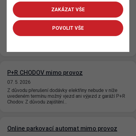
možnosti rezervace pro obyvatele širšího
ZAKÁZAT VŠE
okolí
11. 5. 2026
POVOLIT VŠE
V lokalitě sídliště Dědina, u křižovatky ulic Drnovská a
Vlastina, pokračuje výstavba nových garáží pro
dlouhodobé parkování s kapacitou 274…
P+R CHODOV mimo provoz
07. 5. 2026
Z důvodu přerušení dodávky elektřiny nebude v níže
uvedeném termínu možný vjezd ani výjezd z garáží P+R
Chodov. Z důvodu zajištění…
Online parkovací automat mimo provoz