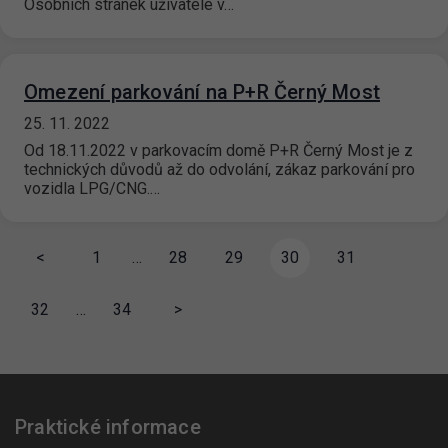
Osobních stránek uživatele v…
Omezení parkování na P+R Černý Most
25. 11. 2022
Od 18.11.2022 v parkovacím domě P+R Černý Most je z
technických důvodů až do odvolání, zákaz parkování pro
vozidla LPG/CNG.…
<
1
…
28
29
30
31
32
…
34
>
Praktické informace