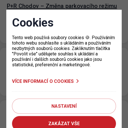
P+R Chodov – Změna parkovacího režimu
12. 12. 2022
Cookies
Od 12. 12. 2022 na parkovišti P+R Chodov probíhá
instalace modernějšího pokladního systému. Nové
pokladny umožní klientům platby mincemi, bankovkami…
Tento web používá soubory cookies 🍪. Používáním
tohoto webu souhlasíte s ukládáním a používáním
nezbytných souborů cookies. Zakliknutím tlačítka
"Povolit vše" udělujete souhlas k ukládání a
Stěhování výdejny Praha 4
používání i dalších souborů cookies jako jsou
statistické, preferenční a marketingové.
02. 12. 2022
V týdnu od 27. 12. 2022 do 30. 12. 2022 bude probíhat
stěhování pracoviště výdeje parkovacích oprávnění pro
VÍCE INFORMACÍ O COOKIES
Prahu 4 ze…
NASTAVENÍ
Parkování v ZPS po dobu vánočních svátků
01. 12. 2022
ZAKÁZAT VŠE
Od 23. 12. 2022 do 2. 1. 2023 bude ve