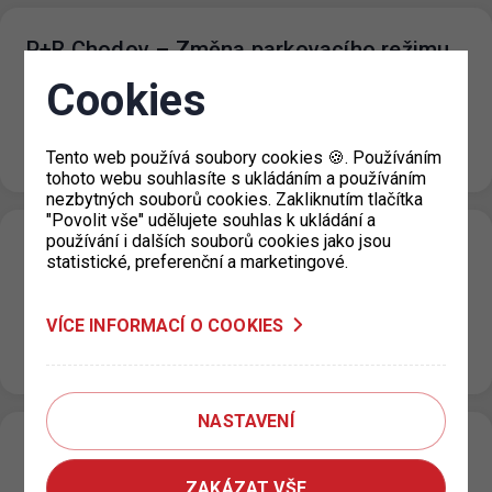
P+R Chodov – Změna parkovacího režimu
12. 12. 2022
Cookies
Od 12. 12. 2022 na parkovišti P+R Chodov probíhá
instalace modernějšího pokladního systému. Nové
pokladny umožní klientům platby mincemi, bankovkami…
Tento web používá soubory cookies 🍪. Používáním
tohoto webu souhlasíte s ukládáním a používáním
nezbytných souborů cookies. Zakliknutím tlačítka
"Povolit vše" udělujete souhlas k ukládání a
používání i dalších souborů cookies jako jsou
Stěhování výdejny Praha 4
statistické, preferenční a marketingové.
02. 12. 2022
V týdnu od 27. 12. 2022 do 30. 12. 2022 bude probíhat
VÍCE INFORMACÍ O COOKIES
stěhování pracoviště výdeje parkovacích oprávnění pro
Prahu 4 ze…
NASTAVENÍ
Parkování v ZPS po dobu vánočních svátků
ZAKÁZAT VŠE
01. 12. 2022