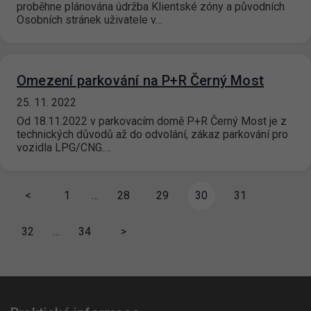
proběhne plánována údržba Klientské zóny a původních
Osobních stránek uživatele v…
Omezení parkování na P+R Černý Most
25. 11. 2022
Od 18.11.2022 v parkovacím domě P+R Černý Most je z
technických důvodů až do odvolání, zákaz parkování pro
vozidla LPG/CNG.…
<
1
…
28
29
30
31
32
…
34
>