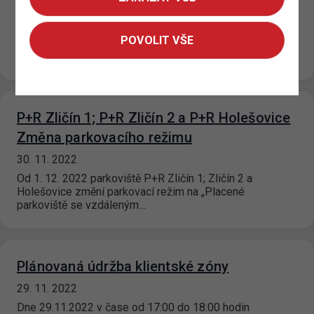
Od 23. 12. 2022 do 2. 1. 2023 bude ve
smíšených/fialových a návštěvnických/oranžových
POVOLIT VŠE
parkovacích úsecích omezena maximální cena za každé
započaté…
P+R Zličín 1; P+R Zličín 2 a P+R Holešovice
Změna parkovacího režimu
30. 11. 2022
Od 1. 12. 2022 parkoviště P+R Zličín 1; Zličín 2 a
Holešovice změní parkovací režim na „Placené
parkoviště se vzdáleným…
Plánovaná údržba klientské zóny
29. 11. 2022
Dne 29.11.2022 v čase od 17:00 do 18:00 hodin