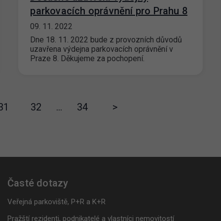
parkovacích oprávnění pro Prahu 8
09. 11. 2022
Dne 18. 11. 2022 bude z provozních důvodů
uzavřena výdejna parkovacích oprávnění v
Praze 8. Děkujeme za pochopení.
31
32
…
34
>
Časté dotazy
Veřejná parkoviště, P+R a K+R
Pražští rezidenti, podnikatelé a vlastníci nemovitostí