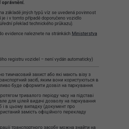
 oprávnění.
na základě jiných typů víz se uvedená povinnost
í je i v tomto případě doporučeno vozidlo
úřední překlad technického průkazu).
a do evidence naleznete na stránkách
Ministerstva
šného registru vozidel – není vydán automaticky)
но тимчасовий захист або які мають візу з
транспортний засіб, яким вони користуються в
жливо буде оформити дозвіл на паркування.
ротягом тривалого періоду часу на підставі
, але для цілей видачі дозволу на паркування
б і в цьому випадку (документ про
ристаний замість офіційного перекладу
ації транспортного засобу можна знайти на