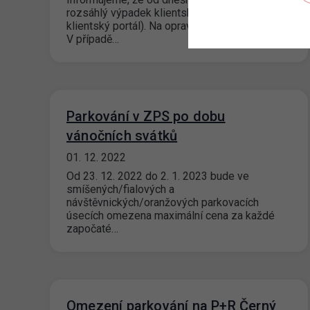
rozsáhlý výpadek klientských zón (OSU,
klientský portál). Na opravě se aktivně pracuje.
V případě…
Parkování v ZPS po dobu
vánočních svátků
01. 12. 2022
Od 23. 12. 2022 do 2. 1. 2023 bude ve
smíšených/fialových a
návštěvnických/oranžových parkovacích
úsecích omezena maximální cena za každé
započaté…
Omezení parkování na P+R Černý