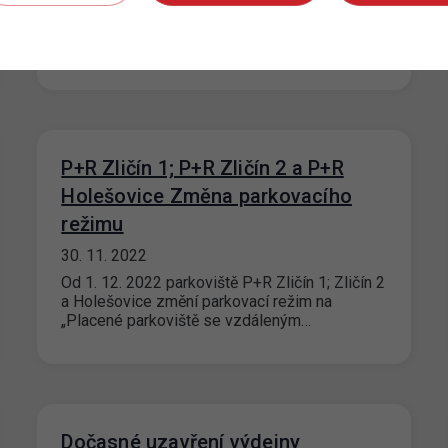
probíhá instalace modernějšího pokladního
systému. Nové pokladny umožní klientům
platby mincemi, bankovkami…
P+R Zličín 1; P+R Zličín 2 a P+R
Holešovice Změna parkovacího
režimu
30. 11. 2022
Od 1. 12. 2022 parkoviště P+R Zličín 1; Zličín 2
a Holešovice změní parkovací režim na
„Placené parkoviště se vzdáleným…
Dočasné uzavření výdejny