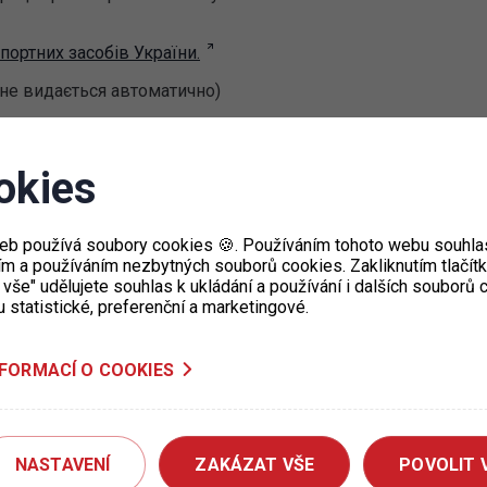
портних засобів України.
 не видається автоматично)
okies
eb používá soubory cookies 🍪. Používáním tohoto webu souhlas
ím a používáním nezbytných souborů cookies. Zakliknutím tlačít
 vše" udělujete souhlas k ukládání a používání i dalších souborů
u statistické, preferenční a marketingové.
NFORMACÍ O COOKIES
P+R Chodov – Změna parkovacího
režimu
12. 12. 2022
NASTAVENÍ
ZAKÁZAT VŠE
POVOLIT 
Od 12. 12. 2022 na parkovišti P+R Chodov