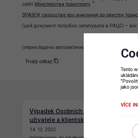
сайті
Міністерства транспорту
.
ЗРАЗОК свідоцтва про внесення до реєстру транс
(цей документ потрібно запитувати в РАЦСі – він
(перекладено автоматично)
Co
Trvalý odkaz
Tento w
ukládán
"Povolit
jako jso
VÍCE I
Výpadek Osobních stránek
uživatele a klientského portálu
14. 12. 2022
Informujeme, že od dnešního rána evidujeme