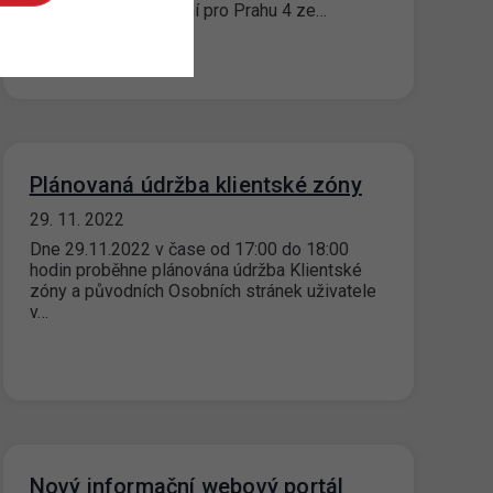
parkovacích oprávnění pro Prahu 4 ze…
Plánovaná údržba klientské zóny
29. 11. 2022
Dne 29.11.2022 v čase od 17:00 do 18:00
hodin proběhne plánována údržba Klientské
zóny a původních Osobních stránek uživatele
v…
Nový informační webový portál