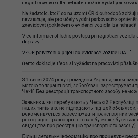
registrace vozidla nebude možné vydat parkovací
Na žadatele, kteří se na území ČR dlouhodobě zdržují 
nevztahuje, ale pro účely vydání parkovacího oprávněn
zaevidovat (dokladem o evidenci vozidla lze nahradit 
Více informací ohledně postupu při registraci vozidl
dopravy
.
VZOR potvrzení o přijetí do evidence vozidel UA.
(tento doklad je třeba si vyžádat na pracovišti příslu
З 1 січня 2024 року громадяни України, яким нада
метою толерантності, зобов’язані зареєструвати 
Чехії. Без реєстрації транспортного засобу немо
Заявники, які перебувають у Чеській Республіці п
інших типів віз, не підпадають під цей обов’язок
рекомендується зареєструвати транспортний засі
реєстрацію транспортного засобу може бути вико
свідоцтва про реєстрацію транспортного засобу).
Більш детальну інформацію про процедуру реєстр