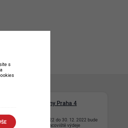
íte s
ka
 cookies
Stěhování výdejny Praha 4
02. 12. 2022
V týdnu od 27. 12. 2022 do 30. 12. 2022 bude
VŠE
probíhat stěhování pracoviště výdeje