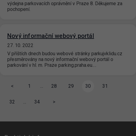
výdejna parkovacích oprávnění v Praze 8. Děkujeme za
pochopení.
Nový informační webový portál
27. 10. 2022
V příštích dnech budou webové stránky parkujvklidu.cz
přesměrovány na nový informační webový portál o
parkování v hl. m. Praze parking.praha.eu.…
<
1
…
28
29
30
31
32
…
34
>