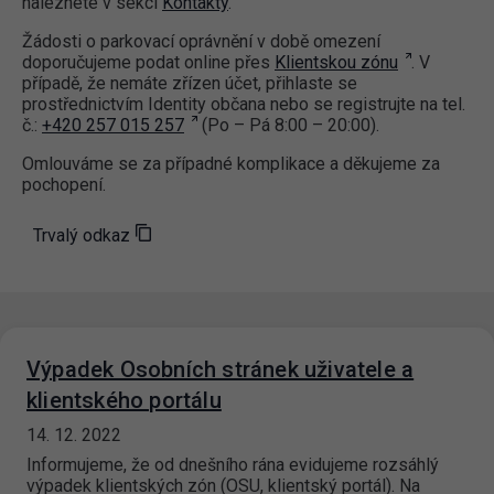
naleznete v sekci
Kontakty
.
Žádosti o parkovací oprávnění v době omezení
doporučujeme podat online přes
Klientskou zónu
. V
případě, že nemáte zřízen účet, přihlaste se
prostřednictvím Identity občana nebo se registrujte na tel.
č.:
+420 257 015 257
(Po – Pá 8:00 – 20:00).
Omlouváme se za případné komplikace a děkujeme za
pochopení.
Trvalý odkaz
Výpadek Osobních stránek uživatele a
klientského portálu
14. 12. 2022
Informujeme, že od dnešního rána evidujeme rozsáhlý
výpadek klientských zón (OSU, klientský portál). Na