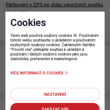
Parkování v ZPS po dobu vánočních svátků
01. 12. 2022
Od 23. 12. 2022 do 2. 1. 2023 bude ve
Cookies
smíšených/fialových a návštěvnických/oranžových
parkovacích úsecích omezena maximální cena za každé
započaté…
Tento web používá soubory cookies 🍪. Používáním
tohoto webu souhlasíte s ukládáním a používáním
nezbytných souborů cookies. Zakliknutím tlačítka
"Povolit vše" udělujete souhlas k ukládání a
P+R Zličín 1; P+R Zličín 2 a P+R Holešovice
používání i dalších souborů cookies jako jsou
statistické, preferenční a marketingové.
Změna parkovacího režimu
30. 11. 2022
VÍCE INFORMACÍ O COOKIES
Od 1. 12. 2022 parkoviště P+R Zličín 1; Zličín 2 a
Holešovice změní parkovací režim na „Placené
parkoviště se vzdáleným…
NASTAVENÍ
Plánovaná údržba klientské zóny
ZAKÁZAT VŠE