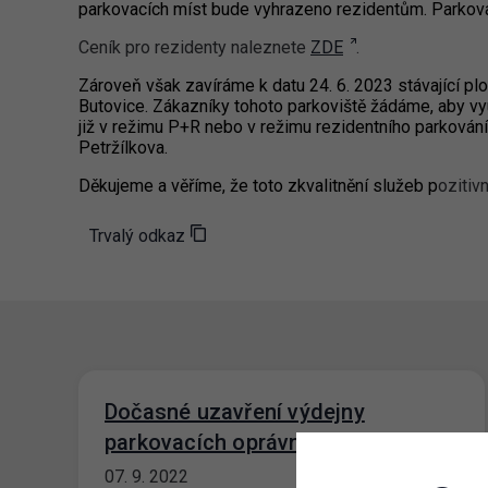
parkovacích míst bude vyhrazeno rezidentům. Parkovac
Ceník pro rezidenty naleznete
ZDE
.
Zároveň však zavíráme k datu 24. 6. 2023 stávající 
Butovice. Zákazníky tohoto parkoviště žádáme, aby vy
již v režimu P+R nebo v režimu rezidentního parkování.
Petržílkova.
Děkujeme a věříme, že toto zkvalitnění služeb p
ozitiv
Trvalý odkaz
Dočasné uzavření výdejny
parkovacích oprávnění Prahy 8
07. 9. 2022