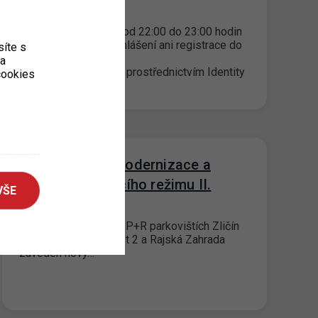
01. 8. 2022
Dne 3.8.2022 v čase od 22:00 do 23:00 hodin
nebude dostupné přihlášení ani registrace do
íte s
portálového
ka
účtu osu.zpspraha.cz prostřednictvím Identity
 cookies
občana. Přihlášení…
P+R postupná modernizace a
úprava parkovacího režimu II.
VŠE
14. 7. 2022
Od 12. 07. 2022 je na P+R parkovištích Zličín
1; Zličín 2; Černý Most 2 a Rajská Zahrada
zaveden nový…