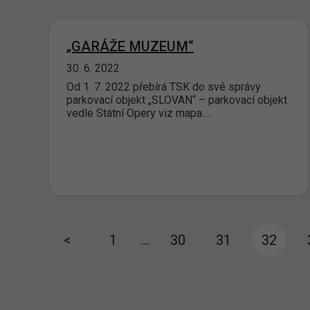
„GARÁŽE MUZEUM“
30. 6. 2022
Od 1. 7. 2022 přebírá TSK do své správy
parkovací objekt „SLOVAN“ – parkovací objekt
vedle Státní Opery viz mapa.…
<
1
…
30
31
32