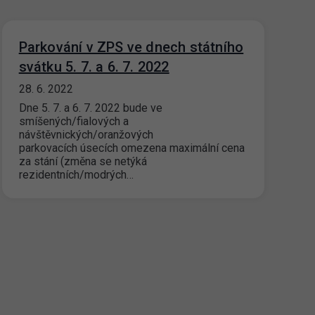
Parkování v ZPS ve dnech státního
svátku 5. 7. a 6. 7. 2022
28. 6. 2022
Dne 5. 7. a 6. 7. 2022 bude ve
smíšených/fialových a
návštěvnických/oranžových
parkovacích úsecích omezena maximální cena
za stání (změna se netýká
rezidentních/modrých…