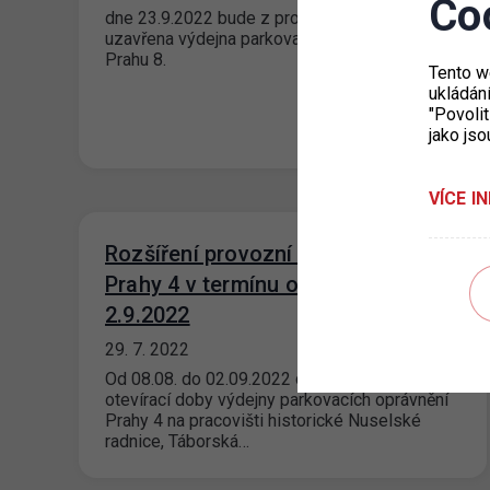
Co
dne 23.9.2022 bude z provozních důvodů
uzavřena výdejna parkovacích oprávnění pro
Prahu 8.
Tento w
ukládán
"Povolit
jako jso
VÍCE I
Rozšíření provozní doby výdejny
Prahy 4 v termínu od 8.8. do
2.9.2022
29. 7. 2022
Od 08.08. do 02.09.2022 dojde k rozšíření
otevírací doby výdejny parkovacích oprávnění
Prahy 4 na pracovišti historické Nuselské
radnice, Táborská…