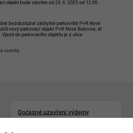
í objekt bude otevřen od 23. 6. 2023 od 12.00.
plošné bezobslužné záchytné parkoviště P+R Nové
užili nový parkovací objekt P+R Nové Butovice, ať
 Vjezd do parkovacího objektu je z ulice
ně oceníte.
Dočasné uzavření výdejny
parkovacích oprávnění Prahy 3
31. 8. 2022