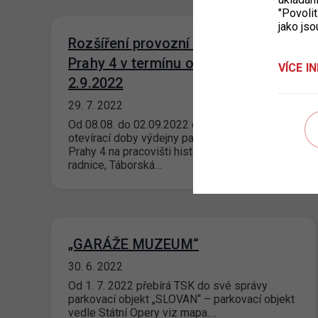
"Povolit
jako jso
Rozšíření provozní doby výdejny
Prahy 4 v termínu od 8.8. do
VÍCE I
2.9.2022
29. 7. 2022
Od 08.08. do 02.09.2022 dojde k rozšíření
otevírací doby výdejny parkovacích oprávnění
Prahy 4 na pracovišti historické Nuselské
radnice, Táborská…
„GARÁŽE MUZEUM“
30. 6. 2022
Od 1. 7. 2022 přebírá TSK do své správy
parkovací objekt „SLOVAN“ – parkovací objekt
vedle Státní Opery viz mapa.…