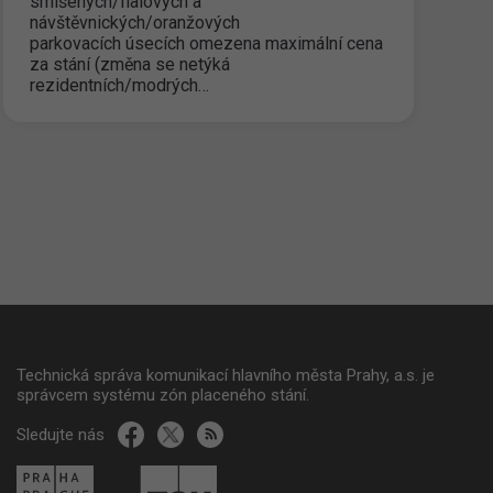
smíšených/fialových a
návštěvnických/oranžových
parkovacích úsecích omezena maximální cena
za stání (změna se netýká
rezidentních/modrých…
Technická správa komunikací hlavního města Prahy, a.s. je
správcem systému zón placeného stání.
Sledujte nás