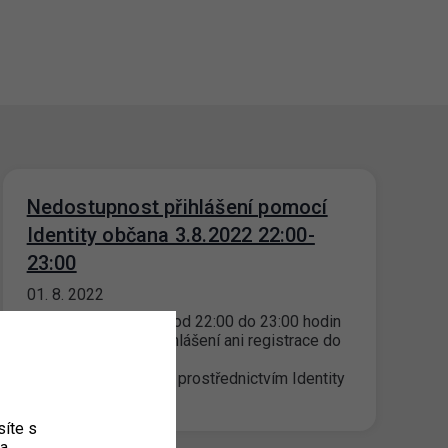
Nedostupnost přihlášení pomocí
Identity občana 3.8.2022 22:00-
23:00
01. 8. 2022
Dne 3.8.2022 v čase od 22:00 do 23:00 hodin
nebude dostupné přihlášení ani registrace do
portálového
účtu osu.zpspraha.cz prostřednictvím Identity
občana. Přihlášení…
íte s
ka