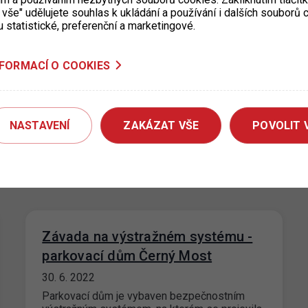
 vše" udělujete souhlas k ukládání a používání i dalších souborů
u statistické, preferenční a marketingové.
Dočasné uzavření výdejny KC
Vozovna pro Prahu 3
NFORMACÍ O COOKIES
19. 7. 2022
Upozorňujeme, že KC Vozovna, Za Žižkovskou
vozovnou 2687/18 je pro žadatele o parkovací
NASTAVENÍ
ZAKÁZAT VŠE
POVOLIT 
oprávnění v termínu od 18.7. do
5.8.2022 dočasně uzavřeno. Pro…
Závada na výstražném systému -
parkovací dům Černý Most
30. 6. 2022
Parkovací dům je vybaven bezpečnostním