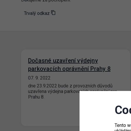
Trvalý odkaz
Dočasné uzavření výdejny
parkovacích oprávnění Prahy 8
07. 9. 2022
dne 23.9.2022 bude z provozních důvodů
uzavřena výdejna parkovacích oprávnění pro
Prahu 8.
Co
Tento w
ukládán