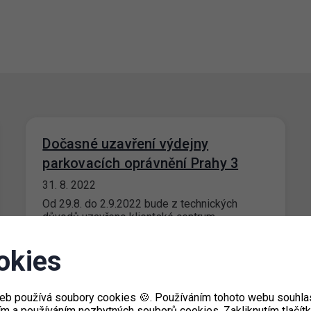
Dočasné uzavření výdejny
parkovacích oprávnění Prahy 3
31. 8. 2022
Od 29.8. do 2.9.2022 bude z technických
důvodů uzavřeno klientské centrum
VOZOVNA na adrese Za Žižkovskou vozovnou
2687/18, Praha 3.…
okies
eb používá soubory cookies 🍪. Používáním tohoto webu souhlas
ím a používáním nezbytných souborů cookies. Zakliknutím tlačít