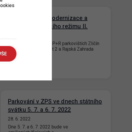
 cookies
P+R postupná modernizace a
úprava parkovacího režimu II.
14. 7. 2022
Od 12. 07. 2022 je na P+R parkovištích Zličín
1; Zličín 2; Černý Most 2 a Rajská Zahrada
VŠE
zaveden nový…
Parkování v ZPS ve dnech státního
svátku 5. 7. a 6. 7. 2022
28. 6. 2022
Dne 5. 7. a 6. 7. 2022 bude ve