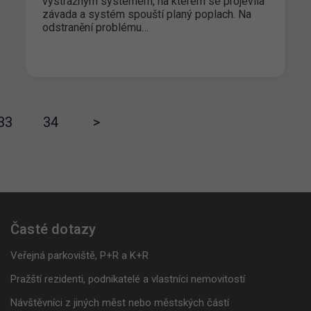
výstražným systémem, na kterém se projevila
závada a systém spouští planý poplach. Na
odstranění problému…
33
34
>
Časté dotazy
Veřejná parkoviště, P+R a K+R
Pražští rezidenti, podnikatelé a vlastníci nemovitostí
Návštěvníci z jiných měst nebo městských částí