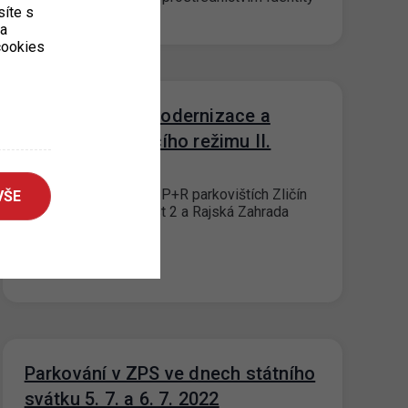
íte s
občana. Přihlášení…
ka
 cookies
P+R postupná modernizace a
úprava parkovacího režimu II.
14. 7. 2022
Od 12. 07. 2022 je na P+R parkovištích Zličín
VŠE
1; Zličín 2; Černý Most 2 a Rajská Zahrada
zaveden nový…
Parkování v ZPS ve dnech státního
svátku 5. 7. a 6. 7. 2022