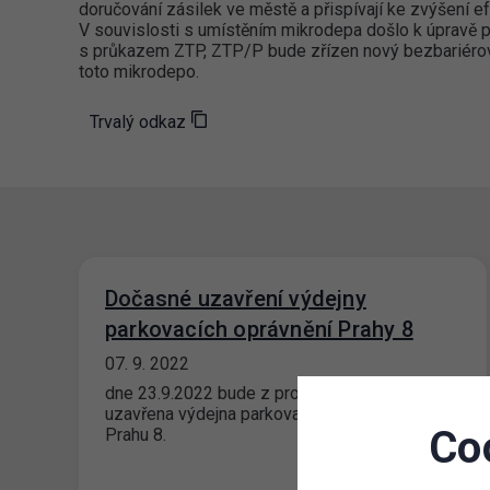
doručování zásilek ve městě a přispívají ke zvýšení e
V souvislosti s umístěním mikrodepa došlo k úpravě 
s průkazem ZTP, ZTP/P bude zřízen nový bezbariérový
toto mikrodepo.
Trvalý odkaz
Dočasné uzavření výdejny
parkovacích oprávnění Prahy 8
07. 9. 2022
dne 23.9.2022 bude z provozních důvodů
uzavřena výdejna parkovacích oprávnění pro
Co
Prahu 8.