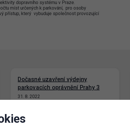
fektivity dopravního systému v Praze.
počtu míst určených k parkování, pro osoby
 přístup, který vybuduje společnost provozující
Dočasné uzavření výdejny
parkovacích oprávnění Prahy 3
31. 8. 2022
Od 29.8. do 2.9.2022 bude z technických
důvodů uzavřeno klientské centrum
okies
VOZOVNA na adrese Za Žižkovskou vozovnou
2687/18, Praha 3.…