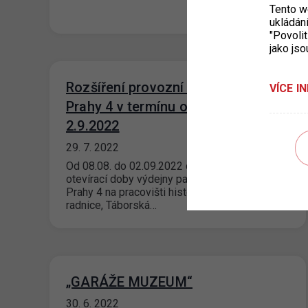
Tento w
ukládán
"Povolit
jako jso
Rozšíření provozní doby výdejny
VÍCE I
Prahy 4 v termínu od 8.8. do
2.9.2022
29. 7. 2022
Od 08.08. do 02.09.2022 dojde k rozšíření
otevírací doby výdejny parkovacích oprávnění
Prahy 4 na pracovišti historické Nuselské
radnice, Táborská…
„GARÁŽE MUZEUM“
30. 6. 2022