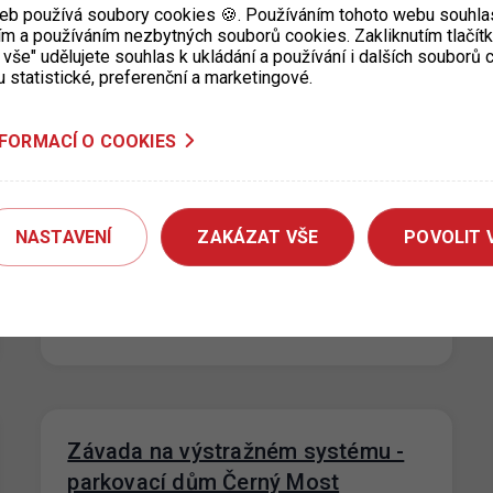
eb používá soubory cookies 🍪. Používáním tohoto webu souhlas
ím a používáním nezbytných souborů cookies. Zakliknutím tlačít
 vše" udělujete souhlas k ukládání a používání i dalších souborů
u statistické, preferenční a marketingové.
Dočasné uzavření výdejny KC
NFORMACÍ O COOKIES
Vozovna pro Prahu 3
19. 7. 2022
Upozorňujeme, že KC Vozovna, Za Žižkovskou
NASTAVENÍ
ZAKÁZAT VŠE
POVOLIT 
vozovnou 2687/18 je pro žadatele o parkovací
oprávnění v termínu od 18.7. do
5.8.2022 dočasně uzavřeno. Pro…
Závada na výstražném systému -
parkovací dům Černý Most