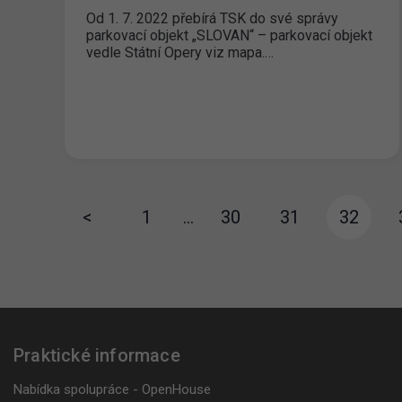
Od 1. 7. 2022 přebírá TSK do své správy
parkovací objekt „SLOVAN“ – parkovací objekt
vedle Státní Opery viz mapa.…
<
1
…
30
31
32
Praktické informace
Nabídka spolupráce - OpenHouse