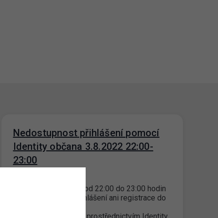
Nedostupnost přihlášení pomocí
Identity občana 3.8.2022 22:00-
23:00
01. 8. 2022
Dne 3.8.2022 v čase od 22:00 do 23:00 hodin
nebude dostupné přihlášení ani registrace do
portálového
účtu osu.zpspraha.cz prostřednictvím Identity