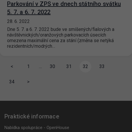
Parkování v ZPS ve dnech státního svátku
5. 7. a 6. 7. 2022
28. 6. 2022
Dne 5. 7. a 6. 7. 2022 bude ve smíšených/fialových a
návštěvnických/oranžových parkovacích úsecích
omezena maximální cena za stání (změna se netýká
rezidentních/modrých…
<
1
…
30
31
32
33
34
>
Praktické informace
Nabídka spolupráce - OpenHouse