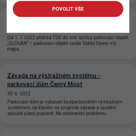
POVOLIT VŠE
„GARÁŽE MUZEUM“
30. 6. 2022
Od 1. 7. 2022 přebírá TSK do své správy parkovací objekt
„SLOVAN“ – parkovací objekt vedle Státní Opery viz
mapa.…
Závada na výstražném systému -
parkovací dům Černý Most
30. 6. 2022
Parkovací dům je vybaven bezpečnostním výstražným
systémem, na kterém se projevila závada a systém
spouští planý poplach. Na odstranění problému…