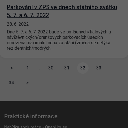
Parkování v ZPS ve dnech státního svátku
5. 7. a 6. 7. 2022
28. 6. 2022
Dne 5. 7. a 6. 7. 2022 bude ve smíšených/fialových a
návštěvnických/oranžových parkovacích úsecích
omezena maximální cena za stání (změna se netýká
rezidentních/modrých…
<
1
…
30
31
32
33
34
>
Praktické informace
Nabídka spolupráce - OpenHouse