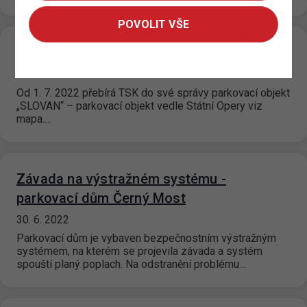
POVOLIT VŠE
„GARÁŽE MUZEUM“
30. 6. 2022
Od 1. 7. 2022 přebírá TSK do své správy parkovací objekt
„SLOVAN“ – parkovací objekt vedle Státní Opery viz
mapa.…
Závada na výstražném systému -
parkovací dům Černý Most
30. 6. 2022
Parkovací dům je vybaven bezpečnostním výstražným
systémem, na kterém se projevila závada a systém
spouští planý poplach. Na odstranění problému…