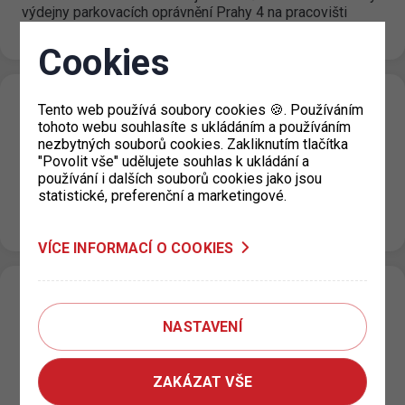
výdejny parkovacích oprávnění Prahy 4 na pracovišti
historické Nuselské radnice, Táborská…
Cookies
Dočasné uzavření výdejny KC Vozovna pro
Tento web používá soubory cookies 🍪. Používáním
tohoto webu souhlasíte s ukládáním a používáním
Prahu 3
nezbytných souborů cookies. Zakliknutím tlačítka
"Povolit vše" udělujete souhlas k ukládání a
19. 7. 2022
používání i dalších souborů cookies jako jsou
Upozorňujeme, že KC Vozovna, Za Žižkovskou vozovnou
statistické, preferenční a marketingové.
2687/18 je pro žadatele o parkovací oprávnění v termínu
od 18.7. do 5.8.2022 dočasně uzavřeno. Pro…
VÍCE INFORMACÍ O COOKIES
P+R postupná modernizace a úprava
parkovacího režimu II.
NASTAVENÍ
14. 7. 2022
Od 12. 07. 2022 je na P+R parkovištích Zličín 1; Zličín 2;
ZAKÁZAT VŠE
Černý Most 2 a Rajská Zahrada zaveden nový…