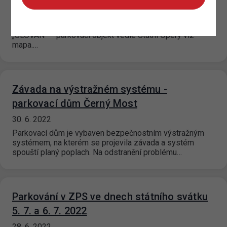
30. 6. 2022
Od 1. 7. 2022 přebírá TSK do své správy parkovací objekt
„SLOVAN“ – parkovací objekt vedle Státní Opery viz
mapa.…
Závada na výstražném systému -
parkovací dům Černý Most
30. 6. 2022
Parkovací dům je vybaven bezpečnostním výstražným
systémem, na kterém se projevila závada a systém
spouští planý poplach. Na odstranění problému…
Parkování v ZPS ve dnech státního svátku
5. 7. a 6. 7. 2022
28. 6. 2022