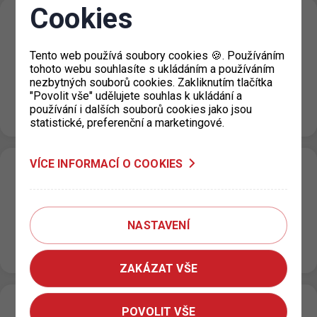
Cookies
Dočasné uzavření výdejny KC Vozovna pro
Prahu 3
Tento web používá soubory cookies 🍪. Používáním
19. 7. 2022
tohoto webu souhlasíte s ukládáním a používáním
nezbytných souborů cookies. Zakliknutím tlačítka
Upozorňujeme, že KC Vozovna, Za Žižkovskou vozovnou
"Povolit vše" udělujete souhlas k ukládání a
2687/18 je pro žadatele o parkovací oprávnění v termínu
používání i dalších souborů cookies jako jsou
od 18.7. do 5.8.2022 dočasně uzavřeno. Pro…
statistické, preferenční a marketingové.
VÍCE INFORMACÍ O COOKIES
P+R postupná modernizace a úprava
parkovacího režimu II.
14. 7. 2022
NASTAVENÍ
Od 12. 07. 2022 je na P+R parkovištích Zličín 1; Zličín 2;
Černý Most 2 a Rajská Zahrada zaveden nový…
ZAKÁZAT VŠE
„GARÁŽE MUZEUM“
POVOLIT VŠE