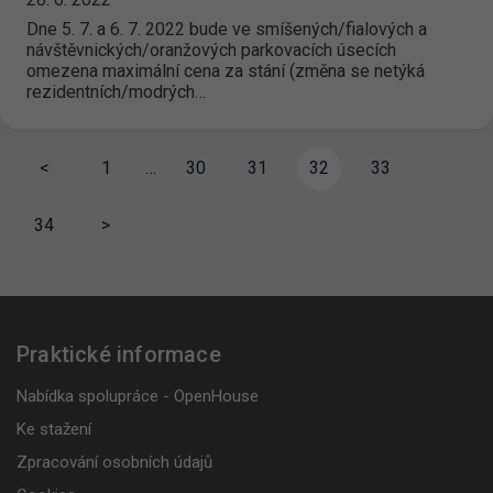
Dne 5. 7. a 6. 7. 2022 bude ve smíšených/fialových a
návštěvnických/oranžových parkovacích úsecích
omezena maximální cena za stání (změna se netýká
rezidentních/modrých…
<
1
…
30
31
32
33
34
>
Praktické informace
Nabídka spolupráce - OpenHouse
Ke stažení
Zpracování osobních údajů