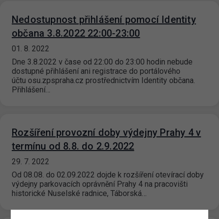
Nedostupnost přihlášení pomocí Identity
občana 3.8.2022 22:00-23:00
01. 8. 2022
Dne 3.8.2022 v čase od 22:00 do 23:00 hodin nebude
dostupné přihlášení ani registrace do portálového
účtu osu.zpspraha.cz prostřednictvím Identity občana.
Přihlášení…
Rozšíření provozní doby výdejny Prahy 4 v
termínu od 8.8. do 2.9.2022
29. 7. 2022
Od 08.08. do 02.09.2022 dojde k rozšíření otevírací doby
výdejny parkovacích oprávnění Prahy 4 na pracovišti
historické Nuselské radnice, Táborská…