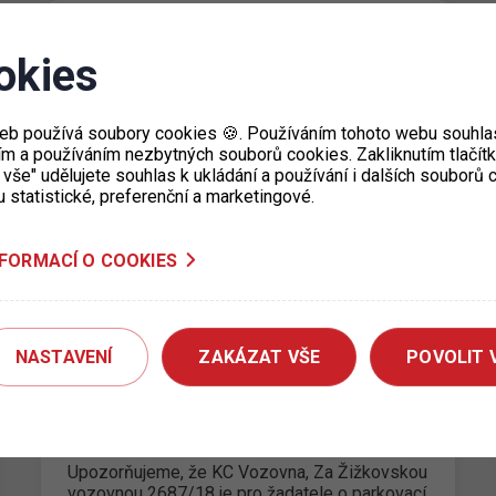
Dočasné uzavření výdejny
okies
parkovacích oprávnění Prahy 3
31. 8. 2022
eb používá soubory cookies 🍪. Používáním tohoto webu souhlas
Od 29.8. do 2.9.2022 bude z technických
ím a používáním nezbytných souborů cookies. Zakliknutím tlačít
důvodů uzavřeno klientské centrum
 vše" udělujete souhlas k ukládání a používání i dalších souborů
VOZOVNA na adrese Za Žižkovskou vozovnou
u statistické, preferenční a marketingové.
2687/18, Praha 3.…
NFORMACÍ O COOKIES
NASTAVENÍ
ZAKÁZAT VŠE
POVOLIT 
Dočasné uzavření výdejny KC
Vozovna pro Prahu 3
19. 7. 2022
Upozorňujeme, že KC Vozovna, Za Žižkovskou
vozovnou 2687/18 je pro žadatele o parkovací