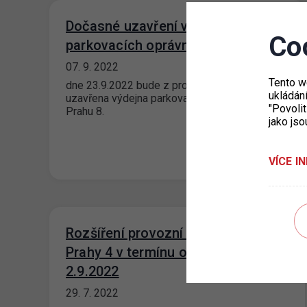
Dočasné uzavření výdejny
Co
parkovacích oprávnění Prahy 8
07. 9. 2022
Tento w
dne 23.9.2022 bude z provozních důvodů
ukládán
uzavřena výdejna parkovacích oprávnění pro
"Povolit
Prahu 8.
jako jso
VÍCE I
Rozšíření provozní doby výdejny
Prahy 4 v termínu od 8.8. do
2.9.2022
29. 7. 2022