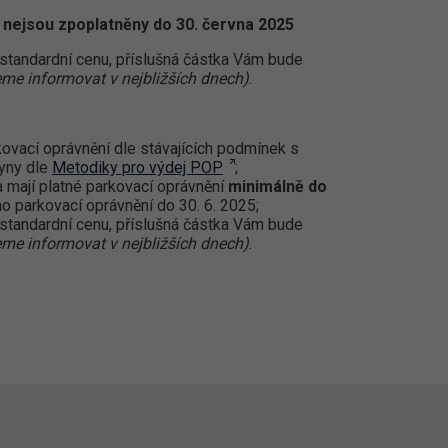
nejsou zpoplatněny do 30. června 2025
za standardní cenu, příslušná částka Vám bude
me informovat v nejbližších dnech)
.
kovací oprávnění dle stávajících podmínek s
kyny dle
Metodiky pro výdej POP
;
a mají platné parkovací oprávnění
minimálně do
o parkovací oprávnění do 30. 6. 2025;
za standardní cenu, příslušná částka Vám bude
me informovat v nejbližších dnech)
.