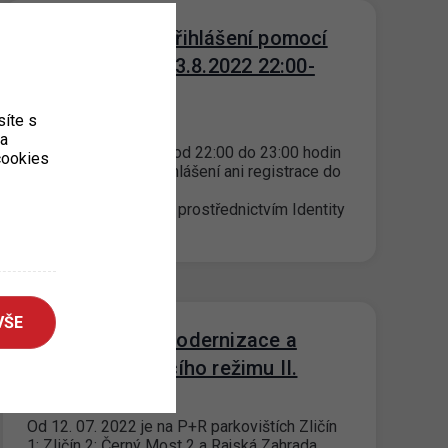
Nedostupnost přihlášení pomocí
Identity občana 3.8.2022 22:00-
23:00
íte s
01. 8. 2022
ka
Dne 3.8.2022 v čase od 22:00 do 23:00 hodin
 cookies
nebude dostupné přihlášení ani registrace do
portálového
účtu osu.zpspraha.cz prostřednictvím Identity
občana. Přihlášení…
VŠE
P+R postupná modernizace a
úprava parkovacího režimu II.
14. 7. 2022
Od 12. 07. 2022 je na P+R parkovištích Zličín
1; Zličín 2; Černý Most 2 a Rajská Zahrada