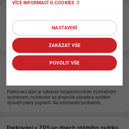
VÍCE INFORMACÍ O COOKIES
„GARÁŽE MUZEUM“
30. 6. 2022
NASTAVENÍ
Od 1. 7. 2022 přebírá TSK do své správy parkovací objekt
„SLOVAN“ – parkovací objekt vedle Státní Opery viz
mapa.…
ZAKÁZAT VŠE
POVOLIT VŠE
Závada na výstražném systému -
parkovací dům Černý Most
30. 6. 2022
Parkovací dům je vybaven bezpečnostním výstražným
systémem, na kterém se projevila závada a systém
spouští planý poplach. Na odstranění problému…
Parkování v ZPS ve dnech státního svátku