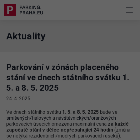
Aktuality
Parkování v zónách placeného
stání ve dnech státního svátku 1.
5. a 8. 5. 2025
24. 4. 2025
Ve dnech státního svátku
1. 5. a 8. 5. 2025
bude ve
smíšených/fialových
a
návštěvnických/oranžových
parkovacích úsecích omezena maximální cena
za každé
započaté stání v délce nepřesahující 24 hodin
(změna
se netýká rezidentních/modrých parkovacích úseků).