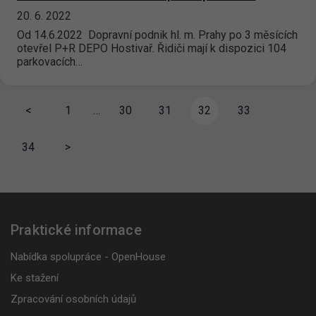
20. 6. 2022
Od 14.6.2022 Dopravní podnik hl. m. Prahy po 3 měsících
otevřel P+R DEPO Hostivař. Řidiči mají k dispozici 104
parkovacích…
<
1
…
30
31
32
33
34
>
Praktické informace
Nabídka spolupráce - OpenHouse
Ke stažení
Zpracování osobních údajů