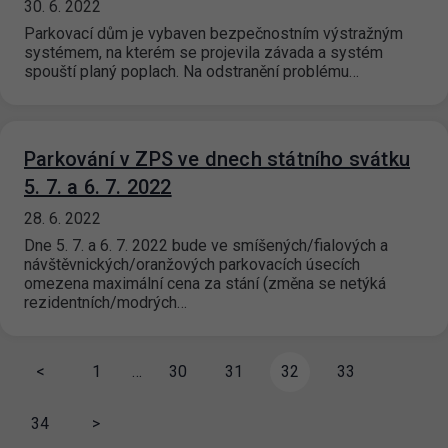
30. 6. 2022
Parkovací dům je vybaven bezpečnostním výstražným
systémem, na kterém se projevila závada a systém
spouští planý poplach. Na odstranění problému…
Parkování v ZPS ve dnech státního svátku
5. 7. a 6. 7. 2022
28. 6. 2022
Dne 5. 7. a 6. 7. 2022 bude ve smíšených/fialových a
návštěvnických/oranžových parkovacích úsecích
omezena maximální cena za stání (změna se netýká
rezidentních/modrých…
<
1
…
30
31
32
33
34
>