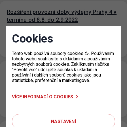
Rozšíření provozní doby výdejny Prahy 4 v
termínu od 8.8. do 2.9.2022
29. 7. 2022
Cookies
Od 08.08. do 02.09.2022 dojde k rozšíření otevírací doby
výdejny parkovacích oprávnění Prahy 4 na pracovišti
historické Nuselské radnice, Táborská…
Tento web používá soubory cookies 🍪. Používáním
tohoto webu souhlasíte s ukládáním a používáním
nezbytných souborů cookies. Zakliknutím tlačítka
"Povolit vše" udělujete souhlas k ukládání a
Dočasné uzavření výdejny KC Vozovna pro
používání i dalších souborů cookies jako jsou
Prahu 3
statistické, preferenční a marketingové.
19. 7. 2022
Upozorňujeme, že KC Vozovna, Za Žižkovskou vozovnou
VÍCE INFORMACÍ O COOKIES
2687/18 je pro žadatele o parkovací oprávnění v termínu
od 18.7. do 5.8.2022 dočasně uzavřeno. Pro…
NASTAVENÍ