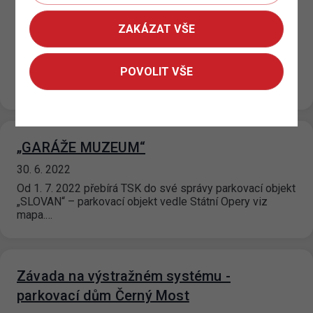
P+R postupná modernizace a úprava
ZAKÁZAT VŠE
parkovacího režimu II.
14. 7. 2022
POVOLIT VŠE
Od 12. 07. 2022 je na P+R parkovištích Zličín 1; Zličín 2;
Černý Most 2 a Rajská Zahrada zaveden nový…
„GARÁŽE MUZEUM“
30. 6. 2022
Od 1. 7. 2022 přebírá TSK do své správy parkovací objekt
„SLOVAN“ – parkovací objekt vedle Státní Opery viz
mapa.…
Závada na výstražném systému -
parkovací dům Černý Most