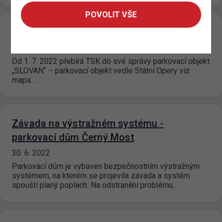
POVOLIT VŠE
„GARÁŽE MUZEUM“
30. 6. 2022
Od 1. 7. 2022 přebírá TSK do své správy parkovací objekt
„SLOVAN“ – parkovací objekt vedle Státní Opery viz
mapa.…
Závada na výstražném systému -
parkovací dům Černý Most
30. 6. 2022
Parkovací dům je vybaven bezpečnostním výstražným
systémem, na kterém se projevila závada a systém
spouští planý poplach. Na odstranění problému…