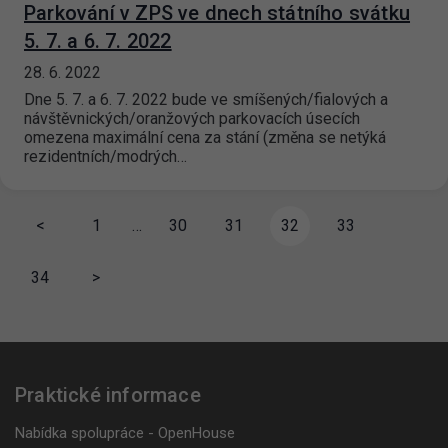
Parkování v ZPS ve dnech státního svátku
5. 7. a 6. 7. 2022
28. 6. 2022
Dne 5. 7. a 6. 7. 2022 bude ve smíšených/fialových a
návštěvnických/oranžových parkovacích úsecích
omezena maximální cena za stání (změna se netýká
rezidentních/modrých…
<
1
…
30
31
32
33
34
>
Praktické informace
Nabídka spolupráce - OpenHouse