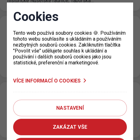
historické Nuselské radnice, Táborská…
Cookies
Dočasné uzavření výdejny KC Vozovna pro
Tento web používá soubory cookies 🍪. Používáním
Prahu 3
tohoto webu souhlasíte s ukládáním a používáním
nezbytných souborů cookies. Zakliknutím tlačítka
19. 7. 2022
"Povolit vše" udělujete souhlas k ukládání a
Upozorňujeme, že KC Vozovna, Za Žižkovskou vozovnou
používání i dalších souborů cookies jako jsou
2687/18 je pro žadatele o parkovací oprávnění v termínu
statistické, preferenční a marketingové.
od 18.7. do 5.8.2022 dočasně uzavřeno. Pro…
VÍCE INFORMACÍ O COOKIES
P+R postupná modernizace a úprava
parkovacího režimu II.
NASTAVENÍ
14. 7. 2022
Od 12. 07. 2022 je na P+R parkovištích Zličín 1; Zličín 2;
ZAKÁZAT VŠE
Černý Most 2 a Rajská Zahrada zaveden nový…