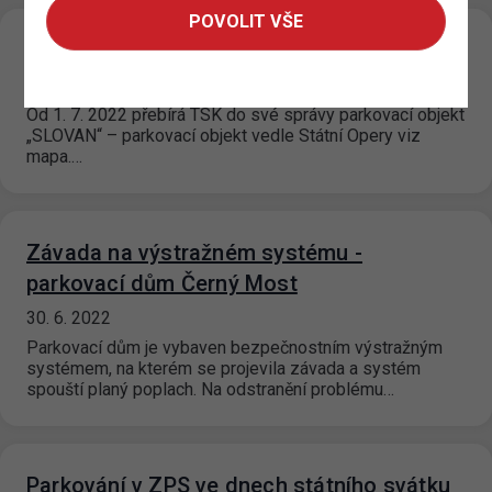
POVOLIT VŠE
„GARÁŽE MUZEUM“
30. 6. 2022
Od 1. 7. 2022 přebírá TSK do své správy parkovací objekt
„SLOVAN“ – parkovací objekt vedle Státní Opery viz
mapa.…
Závada na výstražném systému -
parkovací dům Černý Most
30. 6. 2022
Parkovací dům je vybaven bezpečnostním výstražným
systémem, na kterém se projevila závada a systém
spouští planý poplach. Na odstranění problému…
Parkování v ZPS ve dnech státního svátku