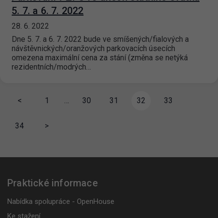
5. 7. a 6. 7. 2022
28. 6. 2022
Dne 5. 7. a 6. 7. 2022 bude ve smíšených/fialových a
návštěvnických/oranžových parkovacích úsecích
omezena maximální cena za stání (změna se netýká
rezidentních/modrých…
<
1
…
30
31
32
33
34
>
Praktické informace
Nabídka spolupráce - OpenHouse
Ke stažení