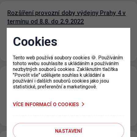
Rozšíření provozní doby výdejny Prahy 4 v
termínu od 8.8. do 2.9.2022
29. 7. 2022
Cookies
Od 08.08. do 02.09.2022 dojde k rozšíření otevírací doby
výdejny parkovacích oprávnění Prahy 4 na pracovišti
historické Nuselské radnice, Táborská…
Tento web používá soubory cookies 🍪. Používáním
tohoto webu souhlasíte s ukládáním a používáním
nezbytných souborů cookies. Zakliknutím tlačítka
"Povolit vše" udělujete souhlas k ukládání a
Dočasné uzavření výdejny KC Vozovna pro
používání i dalších souborů cookies jako jsou
Prahu 3
statistické, preferenční a marketingové.
19. 7. 2022
Upozorňujeme, že KC Vozovna, Za Žižkovskou vozovnou
VÍCE INFORMACÍ O COOKIES
2687/18 je pro žadatele o parkovací oprávnění v termínu
od 18.7. do 5.8.2022 dočasně uzavřeno. Pro…
NASTAVENÍ