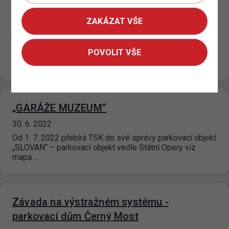
P+R postupná modernizace a úprava
ZAKÁZAT VŠE
parkovacího režimu II.
14. 7. 2022
POVOLIT VŠE
Od 12. 07. 2022 je na P+R parkovištích Zličín 1; Zličín 2;
Černý Most 2 a Rajská Zahrada zaveden nový…
„GARÁŽE MUZEUM“
30. 6. 2022
Od 1. 7. 2022 přebírá TSK do své správy parkovací objekt
„SLOVAN“ – parkovací objekt vedle Státní Opery viz
mapa.…
Závada na výstražném systému -
parkovací dům Černý Most