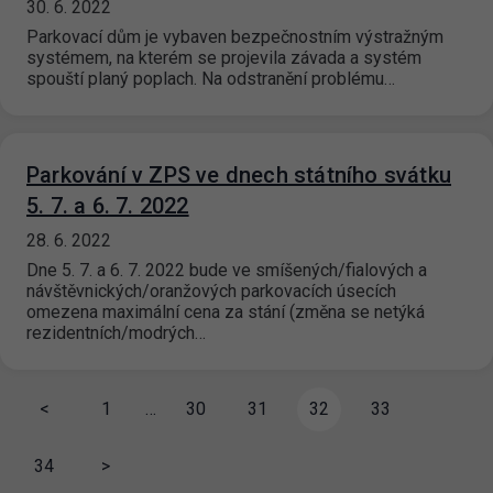
30. 6. 2022
Parkovací dům je vybaven bezpečnostním výstražným
systémem, na kterém se projevila závada a systém
spouští planý poplach. Na odstranění problému…
Parkování v ZPS ve dnech státního svátku
5. 7. a 6. 7. 2022
28. 6. 2022
Dne 5. 7. a 6. 7. 2022 bude ve smíšených/fialových a
návštěvnických/oranžových parkovacích úsecích
omezena maximální cena za stání (změna se netýká
rezidentních/modrých…
<
1
…
30
31
32
33
34
>