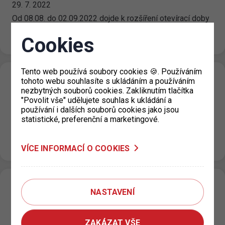
29. 7. 2022
Od 08.08. do 02.09.2022 dojde k rozšíření otevírací doby
výdejny parkovacích oprávnění Prahy 4 na pracovišti
historické Nuselské radnice, Táborská…
Cookies
Tento web používá soubory cookies 🍪. Používáním
Dočasné uzavření výdejny KC Vozovna pro
tohoto webu souhlasíte s ukládáním a používáním
nezbytných souborů cookies. Zakliknutím tlačítka
Prahu 3
"Povolit vše" udělujete souhlas k ukládání a
používání i dalších souborů cookies jako jsou
19. 7. 2022
statistické, preferenční a marketingové.
Upozorňujeme, že KC Vozovna, Za Žižkovskou vozovnou
2687/18 je pro žadatele o parkovací oprávnění v termínu
od 18.7. do 5.8.2022 dočasně uzavřeno. Pro…
VÍCE INFORMACÍ O COOKIES
P+R postupná modernizace a úprava
NASTAVENÍ
parkovacího režimu II.
14. 7. 2022
ZAKÁZAT VŠE