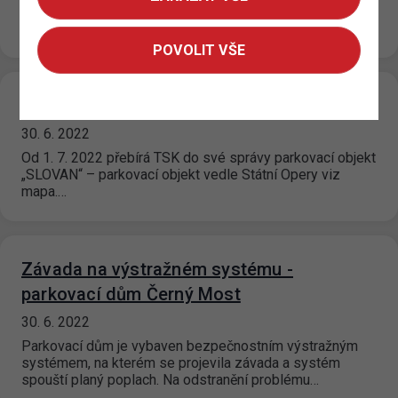
Od 12. 07. 2022 je na P+R parkovištích Zličín 1; Zličín 2;
Černý Most 2 a Rajská Zahrada zaveden nový…
POVOLIT VŠE
„GARÁŽE MUZEUM“
30. 6. 2022
Od 1. 7. 2022 přebírá TSK do své správy parkovací objekt
„SLOVAN“ – parkovací objekt vedle Státní Opery viz
mapa.…
Závada na výstražném systému -
parkovací dům Černý Most
30. 6. 2022
Parkovací dům je vybaven bezpečnostním výstražným
systémem, na kterém se projevila závada a systém
spouští planý poplach. Na odstranění problému…