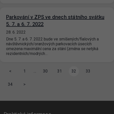
Parkování v ZPS ve dnech státního svátku
5. 7. a 6. 7. 2022
28. 6. 2022
Dne 5. 7. a 6. 7. 2022 bude ve smíšených/fialových a
návštěvnických/oranžových parkovacích úsecích
omezena maximální cena za stání (změna se netýká
rezidentních/modrých…
<
1
…
30
31
32
33
34
>