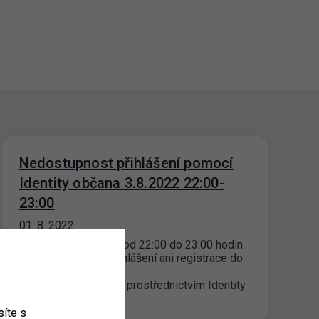
Nedostupnost přihlášení pomocí
Identity občana 3.8.2022 22:00-
23:00
01. 8. 2022
Dne 3.8.2022 v čase od 22:00 do 23:00 hodin
nebude dostupné přihlášení ani registrace do
portálového
účtu osu.zpspraha.cz prostřednictvím Identity
občana. Přihlášení…
íte s