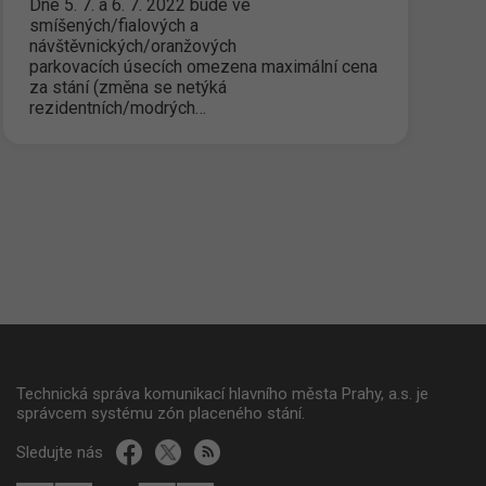
Dne 5. 7. a 6. 7. 2022 bude ve
smíšených/fialových a
návštěvnických/oranžových
parkovacích úsecích omezena maximální cena
za stání (změna se netýká
rezidentních/modrých…
Technická správa komunikací hlavního města Prahy, a.s. je
správcem systému zón placeného stání.
Sledujte nás