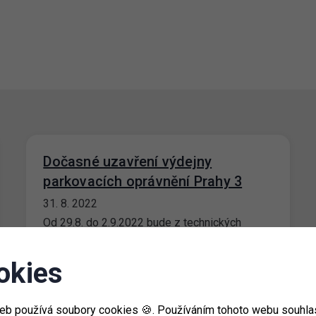
Dočasné uzavření výdejny
parkovacích oprávnění Prahy 3
31. 8. 2022
Od 29.8. do 2.9.2022 bude z technických
důvodů uzavřeno klientské centrum
VOZOVNA na adrese Za Žižkovskou vozovnou
2687/18, Praha 3.…
okies
eb používá soubory cookies 🍪. Používáním tohoto webu souhlas