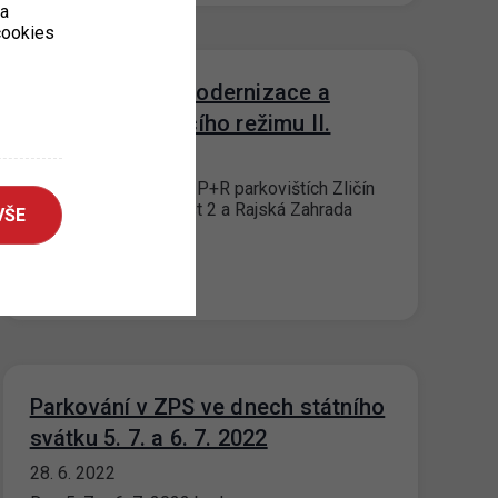
ka
 cookies
P+R postupná modernizace a
úprava parkovacího režimu II.
14. 7. 2022
Od 12. 07. 2022 je na P+R parkovištích Zličín
1; Zličín 2; Černý Most 2 a Rajská Zahrada
VŠE
zaveden nový…
Parkování v ZPS ve dnech státního
svátku 5. 7. a 6. 7. 2022
28. 6. 2022