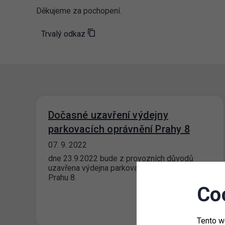
Děkujeme za pochopení.
Trvalý odkaz
Dočasné uzavření výdejny
parkovacích oprávnění Prahy 8
07. 9. 2022
dne 23.9.2022 bude z provozních důvodů
uzavřena výdejna parkovacích oprávnění pro
Prahu 8.
Co
Tento w