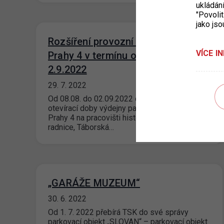
ukládán
"Povolit
jako jso
Rozšíření provozní doby výdejny
VÍCE I
Prahy 4 v termínu od 8.8. do
2.9.2022
29. 7. 2022
Od 08.08. do 02.09.2022 dojde k rozšíření
otevírací doby výdejny parkovacích oprávnění
Prahy 4 na pracovišti historické Nuselské
radnice, Táborská…
„GARÁŽE MUZEUM“
30. 6. 2022
Od 1. 7. 2022 přebírá TSK do své správy
parkovací objekt „SLOVAN“ – parkovací objekt