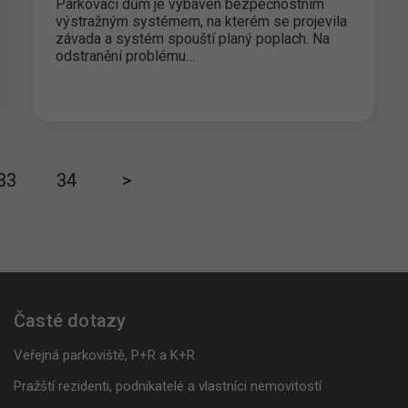
Parkovací dům je vybaven bezpečnostním
výstražným systémem, na kterém se projevila
závada a systém spouští planý poplach. Na
odstranění problému…
33
34
>
Časté dotazy
Veřejná parkoviště, P+R a K+R
Pražští rezidenti, podnikatelé a vlastníci nemovitostí