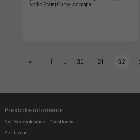
vedle Státní Opery viz mapa.…
<
1
…
30
31
32
Praktické informace
Nabídka spolupráce - OpenHouse
Ke stažení