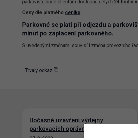
parkoviště bude klientům dostupné celých
24 hodin 
Ceny dle platného
ceníku
.
Parkovné se platí při odjezdu a parkoviš
minut po zaplacení parkovného.
S uvedenými změnami souvisí i změna provozního řád
Trvalý odkaz
Dočasné uzavření výdejny
parkovacích oprávnění Prahy 8