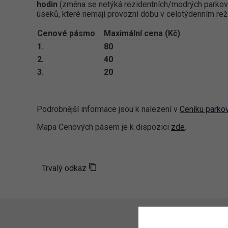
hodin
(změna se netýká rezidentních/modrých parkova
úseků, které nemají provozní dobu v celotýdenním rež
Cenové pásmo
Maximální cena (Kč)
1.
80
2.
40
3.
20
Podrobnější informace jsou k nalezení v
Ceníku parko
Mapa Cenových pásem je k dispozici
zde
.
Trvalý odkaz