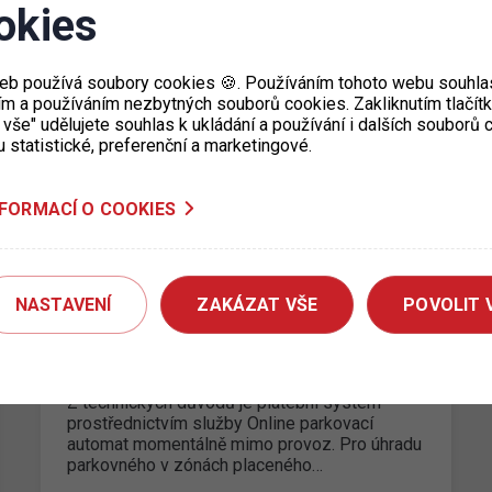
okies
P+R HOLEŠOVICE snížení počtu
parkovacích míst
eb používá soubory cookies 🍪. Používáním tohoto webu souhlas
ím a používáním nezbytných souborů cookies. Zakliknutím tlačít
03. 3. 2026
 vše" udělujete souhlas k ukládání a používání i dalších souborů
Upozorňujeme, že v pátek 6. 3. 2026 v době
u statistické, preferenční a marketingové.
od 8:00 do 11:00 hod. proběhne na parkovišti
P+R Holešovice kácení…
NFORMACÍ O COOKIES
NASTAVENÍ
Online parkovací automat mimo
ZAKÁZAT VŠE
POVOLIT 
provoz
11. 2. 2026
Z technických důvodů je platební systém
prostřednictvím služby Online parkovací
automat momentálně mimo provoz. Pro úhradu
parkovného v zónách placeného…