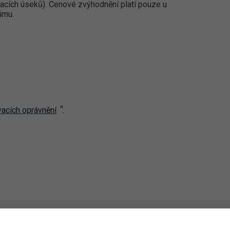
cích úseků). Cenové zvýhodnění platí pouze u
imu.
vacích oprávnění
.