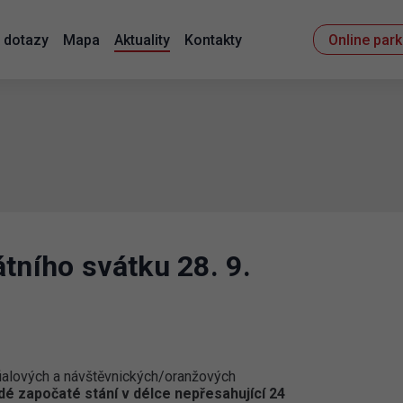
 dotazy
Mapa
Aktuality
Kontakty
Online par
tního svátku 28. 9.
ialových a návštěvnických/oranžových
dé započaté stání v délce nepřesahující 24