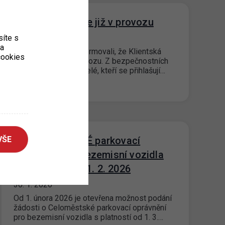
Klientská zóna je již v provozu
íte s
18. 2. 2026
ka
Rádi bychom vás informovali, že Klientská
 cookies
zóna je již plně v provozu. Z bezpečnostních
důvodů budou uživatelé, kteří se přihlašují…
VŠE
O CELOMĚSTSKÉ parkovací
oprávnění pro bezemisní vozidla
lze žádat již od 1. 2. 2026
30. 1. 2026
Od 1. února 2026 je otevřena možnost podání
žádosti o Celoměstské parkovací oprávnění
pro bezemisní vozidla s platností od 1. 3.…