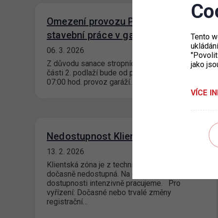
Co
Omezení provozu P+R Chodov –
stavební práce v garážích
Tento w
ukládán
06. 3. 2026
"Povolit
Z důvodu sanace stropních konstrukcí v levé
jako jso
části 2. podlaží bude od pondělí 9. 3. 2026 od
07:00 hod. provoz garáží…
VÍCE I
Nedostupnost Klientské zóny
13. 2. 2026
Klientská zóna je z technických důvodů
dočasně nedostupná. Na obnovení
dostupnosti intenzivně pracujeme. Pro
vyřízení: Dočasné nebo trvalé změny
registrační…