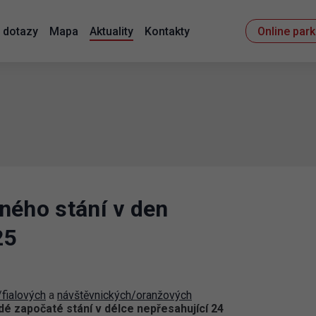
 dotazy
Mapa
Aktuality
Kontakty
Online par
ného stání v den
25
fialových
a
návštěvnických/oranžových
dé započaté stání v délce nepřesahující 24