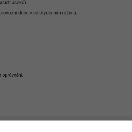
acích úseků).
 provozní dobu v celotýdenním režimu.
 oprávnění.