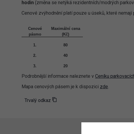
hodin
(změna se netýká rezidentních/modrých parkov
Cenové zvýhodnění platí pouze u úseků, které nemají
Cenové
Maximální cena
pásmo
(Kč)
1.
80
2.
40
3.
20
Podrobnější informace naleznete v
Ceníku parkovacích
Mapa cenových pásem je k dispozici
zde
.
Trvalý odkaz