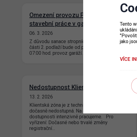
Co
Omezení provozu P+R Chodov –
stavební práce v garážích
Tento w
ukládán
06. 3. 2026
"Povolit
jako jso
Z důvodu sanace stropních konstrukcí v levé
části 2. podlaží bude od pondělí 9. 3. 2026 od
07:00 hod. provoz garáží…
VÍCE I
Nedostupnost Klientské zóny
13. 2. 2026
Klientská zóna je z technických důvodů
dočasně nedostupná. Na obnovení
dostupnosti intenzivně pracujeme. Pro
vyřízení: Dočasné nebo trvalé změny
registrační…