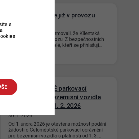
Klientská zóna je již v provozu
íte s
18. 2. 2026
ka
Rádi bychom vás informovali, že Klientská
 cookies
zóna je již plně v provozu. Z bezpečnostních
důvodů budou uživatelé, kteří se přihlašují…
VŠE
O CELOMĚSTSKÉ parkovací
oprávnění pro bezemisní vozidla
lze žádat již od 1. 2. 2026
30. 1. 2026
Od 1. února 2026 je otevřena možnost podání
žádosti o Celoměstské parkovací oprávnění
pro bezemisní vozidla s platností od 1. 3.…