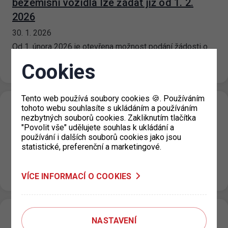
bezemisní vozidla lze žádat již od 1. 2.
2026
30. 1. 2026
Od 1. února 2026 je otevřena možnost podání žádosti o
Celoměstské parkovací oprávnění pro bezemisní
Cookies
vozidla s platností od 1. 3.…
Tento web používá soubory cookies 🍪. Používáním
tohoto webu souhlasíte s ukládáním a používáním
Uzavření výdejny parkovacích oprávnění
nezbytných souborů cookies. Zakliknutím tlačítka
pro Prahu 4
"Povolit vše" udělujete souhlas k ukládání a
používání i dalších souborů cookies jako jsou
22. 1. 2026
statistické, preferenční a marketingové.
Upozorňujeme, že v pátek 23. 1. 2026 bude z provozních
důvodů uzavřeno pracoviště výdejny parkovacích
oprávnění pro Prahu 4. Více…
VÍCE INFORMACÍ O COOKIES
Mistrovství světa v krasobruslení 2026 –
NASTAVENÍ