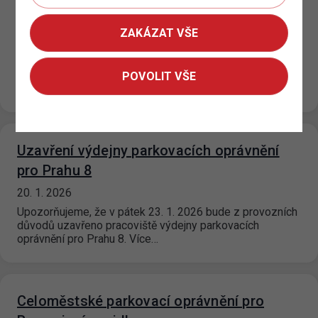
dopravní omezení v okolí O2 areny
20. 1. 2026
ZAKÁZAT VŠE
Během konání ISU Mistrovství světa v krasobruslení
2026 dojde v období od 23. 3. 2026
do 29. 3. 2026 k omezení provozu v městské části Prahy
POVOLIT VŠE
9,…
Uzavření výdejny parkovacích oprávnění
pro Prahu 8
20. 1. 2026
Upozorňujeme, že v pátek 23. 1. 2026 bude z provozních
důvodů uzavřeno pracoviště výdejny parkovacích
oprávnění pro Prahu 8. Více…
Celoměstské parkovací oprávnění pro